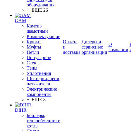
оборудования
+ ЕЩЕ 26
GAM
Камень
шамотный
Комплектующие
Крюки
Оплата
Дилеры и
О
Муфты
и
сервисные
компании
Петли
доставка
организации
Популярное
Стекла
Тэны
Уплотнения
Шестерни, цепи,
натяжители
Электрические
компоненты
+ ЕЩЕ 8
DIHR
Бойлеры,
теплообменники,
котлы