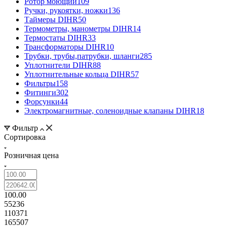
Ротор моющий
109
Ручки, рукоятки, ножки
136
Таймеры DIHR
50
Термометры, манометры DIHR
14
Термостаты DIHR
33
Трансформаторы DIHR
10
Трубки, трубы,патрубки, шланги
285
Уплотнители DIHR
88
Уплотнительные кольца DIHR
57
Фильтры
158
Фитинги
302
Форсунки
44
Электромагнитные, соленоидные клапаны DIHR
18
Фильтр
Сортировка
Розничная цена
100.00
55236
110371
165507