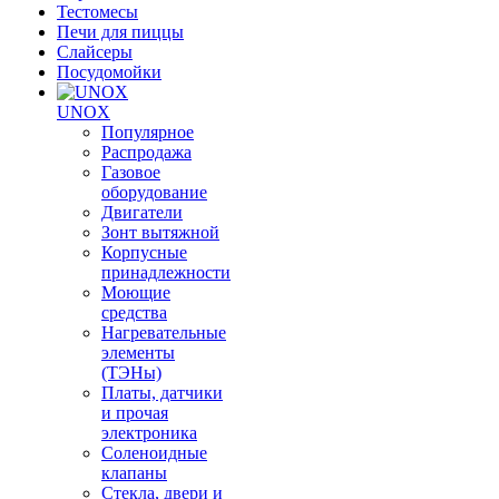
Тестомесы
Печи для пиццы
Слайсеры
Посудомойки
UNOX
Популярное
Распродажа
Газовое
оборудование
Двигатели
Зонт вытяжной
Корпусные
принадлежности
Моющие
средства
Нагревательные
элементы
(ТЭНы)
Платы, датчики
и прочая
электроника
Соленоидные
клапаны
Стекла, двери и