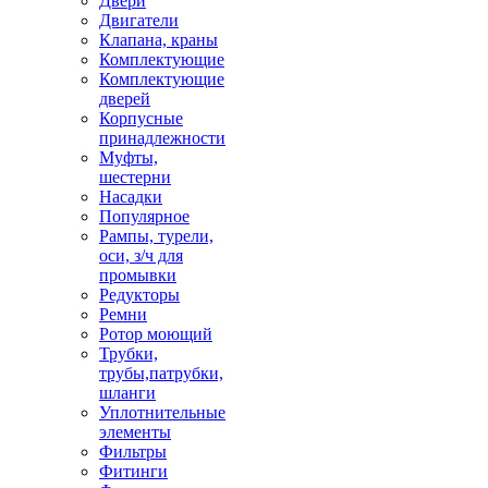
Двери
Двигатели
Клапана, краны
Комплектующие
Комплектующие
дверей
Корпусные
принадлежности
Муфты,
шестерни
Насадки
Популярное
Рампы, турели,
оси, з/ч для
промывки
Редукторы
Ремни
Ротор моющий
Трубки,
трубы,патрубки,
шланги
Уплотнительные
элементы
Фильтры
Фитинги