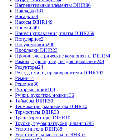
Нагревательные элементы DIHR
86
Накладки
181
Насадки
29
Насосы DIHR
149
Панели
249
Панели управления, платы DIHR
259
Популярное
2
Посудомойки
5290
Прокладки DIHR
23
Прочие электрические компоненты DIHR
54
Рампы, турели, оси, з/ч для промывки
249
Редукторы
24
Реле, датчики, предохранители DIHR
102
Ремни
14
Решетки
30
Ротор моющий
109
Ручки, рукоятки, ножки
136
Таймеры DIHR
50
Термометры, манометры DIHR
14
Термостаты DIHR
33
Трансформаторы DIHR
10
Трубки, трубы,патрубки, шланги
285
Уплотнители DIHR
88
Уплотнительные кольца DIHR
57