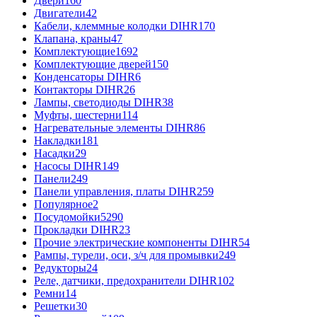
Двери
160
Двигатели
42
Кабели, клеммные колодки DIHR
170
Клапана, краны
47
Комплектующие
1692
Комплектующие дверей
150
Конденсаторы DIHR
6
Контакторы DIHR
26
Лампы, светодиоды DIHR
38
Муфты, шестерни
114
Нагревательные элементы DIHR
86
Накладки
181
Насадки
29
Насосы DIHR
149
Панели
249
Панели управления, платы DIHR
259
Популярное
2
Посудомойки
5290
Прокладки DIHR
23
Прочие электрические компоненты DIHR
54
Рампы, турели, оси, з/ч для промывки
249
Редукторы
24
Реле, датчики, предохранители DIHR
102
Ремни
14
Решетки
30