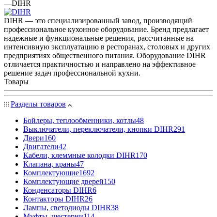
—
DIHR
DIHR — это специализированный завод, производящий
профессиональное кухонное оборудование. Бренд предлагает
надежные и функциональные решения, рассчитанные на
интенсивную эксплуатацию в ресторанах, столовых и других
предприятиях общественного питания. Оборудование DIHR
отличается практичностью и направлено на эффективное
решение задач профессиональной кухни.
Товары
Разделы товаров
Бойлеры, теплообменники, котлы
48
Выключатели, переключатели, кнопки DIHR
291
Двери
160
Двигатели
42
Кабели, клеммные колодки DIHR
170
Клапана, краны
47
Комплектующие
1692
Комплектующие дверей
150
Конденсаторы DIHR
6
Контакторы DIHR
26
Лампы, светодиоды DIHR
38
Муфты, шестерни
114