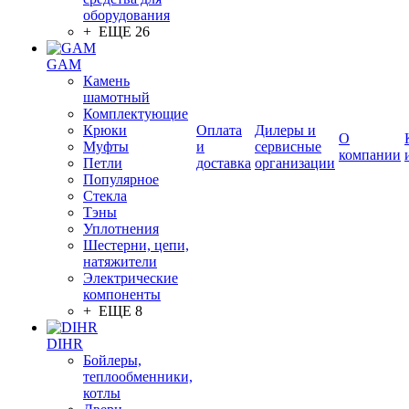
оборудования
+ ЕЩЕ 26
GAM
Камень
шамотный
Комплектующие
Крюки
Оплата
Дилеры и
О
Муфты
и
сервисные
компании
Петли
доставка
организации
Популярное
Стекла
Тэны
Уплотнения
Шестерни, цепи,
натяжители
Электрические
компоненты
+ ЕЩЕ 8
DIHR
Бойлеры,
теплообменники,
котлы