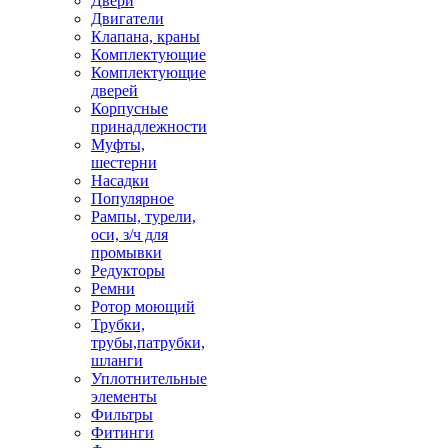
Двери
Двигатели
Клапана, краны
Комплектующие
Комплектующие
дверей
Корпусные
принадлежности
Муфты,
шестерни
Насадки
Популярное
Рампы, турели,
оси, з/ч для
промывки
Редукторы
Ремни
Ротор моющий
Трубки,
трубы,патрубки,
шланги
Уплотнительные
элементы
Фильтры
Фитинги