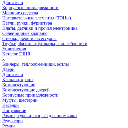
Двигатели
Корпусные принадлежности
Моющие средства
Нагервательные элементы (ТЭНы)
Петли, ручки, фурнитура
Платы, датчики и прочая электроника
Соленоидные клапаны
Стекла, двери и аксессуары
Трубки, фитинги, фильтры, каплесборники
Уплотнения
Каталог DIHR
Бойлеры, теплообменники, котлы
Двери
Двигатели
Клапана, краны
Комплектующие
Комплектующие дверей
Корпусные принадлежности
Муфты, шестерни
Насадки
Популярное
Рампы, турели, оси, з/ч для промывки
Редукторы
Ремни