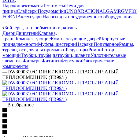
DIHR
Пароконвектоматы
Тестомесы
Печи для
пиццы
Слайсеры
Посудомойки
UNOX
RATIONAL
GAM
RGV
FIO
FORNI
Аксессуары
Насосы для посудомоечного оборудования
—
Бойлеры, теплообменники, котлы
Двери
Двигатели
Клапана,
краны
Комплектующие
Комплектующие дверей
Корпусные
принадлежности
Муфты, шестерни
Насадки
Популярное
Рампы,
турели, оси, з/ч для промывки
Редукторы
Ремни
Ротор
моющий
Трубки, трубы,патрубки, шланги
Уплотнительные
элементы
Фильтры
Фитинги
Форсунки
Электрические
компоненты
—
DW3000310/O DIHR / KROMO - ПЛАСТИНЧАТЫЙ
ТЕПЛООБМЕННИК (TR99/1)
В избранное