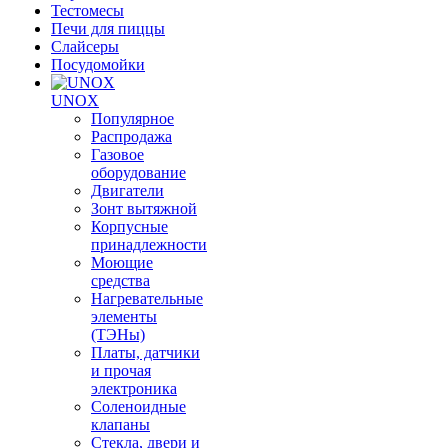
Тестомесы
Печи для пиццы
Слайсеры
Посудомойки
UNOX
Популярное
Распродажа
Газовое
оборудование
Двигатели
Зонт вытяжной
Корпусные
принадлежности
Моющие
средства
Нагревательные
элементы
(ТЭНы)
Платы, датчики
и прочая
электроника
Соленоидные
клапаны
Стекла, двери и