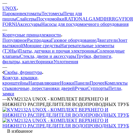
—
UNOX
Пароконвектоматы
Тестомесы
Печи для
пиццы
Слайсеры
Посудомойки
RATIONAL
GAM
DIHR
RGV
FIOR
FORNI
Аксессуары
Насосы для посудомоечного оборудования
—
Корпусные принадлежности
Популярное
Распродажа
Газовое оборудование
Двигатели
Зонт
вытяжной
Моющие средства
Нагревательные элементы
(ТЭНы)
Платы, датчики и прочая электроника
Соленоидные
клапаны
Стекла, двери и аксессуары
Трубки, фитинги,
фильтры, каплесборники
Уплотнения
—
Cкобы, фурнитура
Кожухи, крышки,
кронштейны
Направляющие
Ножки
Панели
Прочее
Комплекты
стыковочные, перестановки дверей
Ручки
Суппорты
Петли,
замки
—
KVM2132A UNOX - КОМПЛЕКТ ВЕРХНЕГО И
НИЖНЕГО РАСПРЕДЕЛИТЕЛЯ ВОДОПРОВОДНЫХ ТРУБ
В избранное