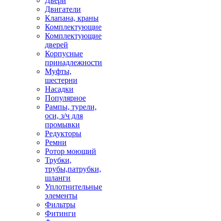
Двери
Двигатели
Клапана, краны
Комплектующие
Комплектующие
дверей
Корпусные
принадлежности
Муфты,
шестерни
Насадки
Популярное
Рампы, турели,
оси, з/ч для
промывки
Редукторы
Ремни
Ротор моющий
Трубки,
трубы,патрубки,
шланги
Уплотнительные
элементы
Фильтры
Фитинги