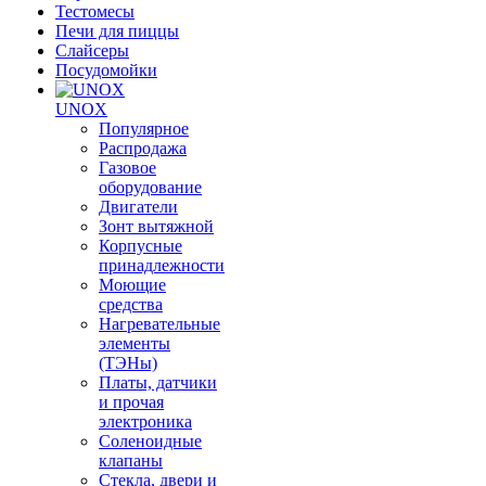
Тестомесы
Печи для пиццы
Слайсеры
Посудомойки
UNOX
Популярное
Распродажа
Газовое
оборудование
Двигатели
Зонт вытяжной
Корпусные
принадлежности
Моющие
средства
Нагревательные
элементы
(ТЭНы)
Платы, датчики
и прочая
электроника
Соленоидные
клапаны
Стекла, двери и