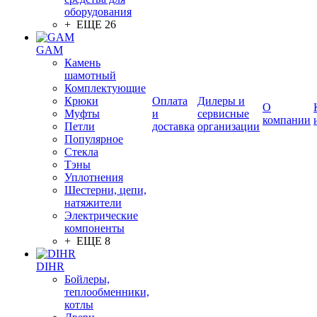
оборудования
+ ЕЩЕ 26
GAM
Камень
шамотный
Комплектующие
Крюки
Оплата
Дилеры и
О
Муфты
и
сервисные
компании
Петли
доставка
организации
Популярное
Стекла
Тэны
Уплотнения
Шестерни, цепи,
натяжители
Электрические
компоненты
+ ЕЩЕ 8
DIHR
Бойлеры,
теплообменники,
котлы