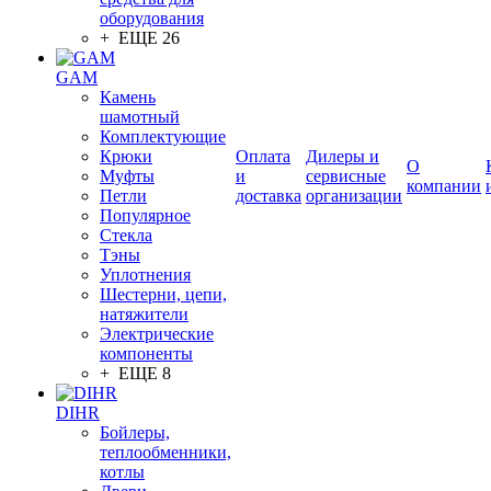
оборудования
+ ЕЩЕ 26
GAM
Камень
шамотный
Комплектующие
Крюки
Оплата
Дилеры и
О
Муфты
и
сервисные
компании
Петли
доставка
организации
Популярное
Стекла
Тэны
Уплотнения
Шестерни, цепи,
натяжители
Электрические
компоненты
+ ЕЩЕ 8
DIHR
Бойлеры,
теплообменники,
котлы