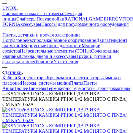
—
UNOX
Пароконвектоматы
Тестомесы
Печи для
пиццы
Слайсеры
Посудомойки
RATIONAL
GAM
DIHR
RGV
FIOR
FORNI
Аксессуары
Насосы для посудомоечного оборудования
—
Платы, датчики и прочая электроника
Популярное
Распродажа
Газовое оборудование
Двигатели
Зонт
вытяжной
Корпусные принадлежности
Моющие
средства
Нагревательные элементы (ТЭНы)
Соленоидные
клапаны
Стекла, двери и аксессуары
Трубки, фитинги,
фильтры, каплесборники
Уплотнения
—
Датчики
Кабели
Конденсаторы
Крыльчатки и вентиляторы
Лампы и
плафоны
Насосы, системы мойки
Платы
Платы
Авиа
Прочее
Таймеры
Термокерны
Термостаты
Трансформаторы
—
KSN1026A UNOX - КОМПЛЕКТ ДАТЧИКА
ТЕМПЕРАТУРЫ КАМЕРЫ PT100 L=2 М(СНЯТО С ПР-ВА)
СМ KSN1062A