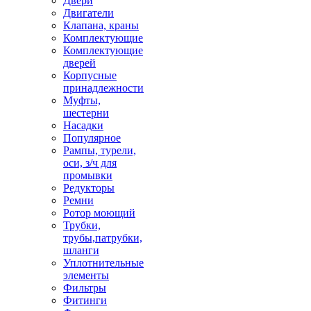
Двери
Двигатели
Клапана, краны
Комплектующие
Комплектующие
дверей
Корпусные
принадлежности
Муфты,
шестерни
Насадки
Популярное
Рампы, турели,
оси, з/ч для
промывки
Редукторы
Ремни
Ротор моющий
Трубки,
трубы,патрубки,
шланги
Уплотнительные
элементы
Фильтры
Фитинги