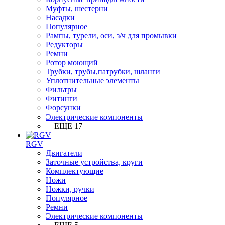
Муфты, шестерни
Насадки
Популярное
Рампы, турели, оси, з/ч для промывки
Редукторы
Ремни
Ротор моющий
Трубки, трубы,патрубки, шланги
Уплотнительные элементы
Фильтры
Фитинги
Форсунки
Электрические компоненты
+ ЕЩЕ 17
RGV
Двигатели
Заточные устройства, круги
Комплектующие
Ножи
Ножки, ручки
Популярное
Ремни
Электрические компоненты