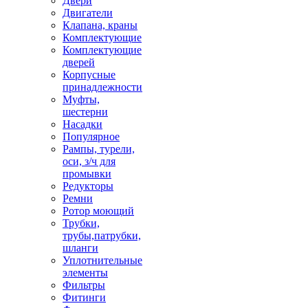
Двери
Двигатели
Клапана, краны
Комплектующие
Комплектующие
дверей
Корпусные
принадлежности
Муфты,
шестерни
Насадки
Популярное
Рампы, турели,
оси, з/ч для
промывки
Редукторы
Ремни
Ротор моющий
Трубки,
трубы,патрубки,
шланги
Уплотнительные
элементы
Фильтры
Фитинги