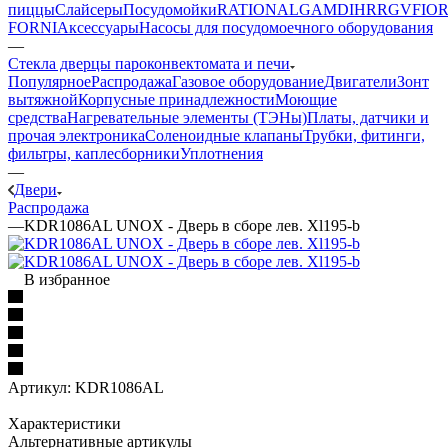
пиццы
Слайсеры
Посудомойки
RATIONAL
GAM
DIHR
RGV
FIOR
FORNI
Аксессуары
Насосы для посудомоечного оборудования
—
Стекла дверцы пароконвектомата и печи
Популярное
Распродажа
Газовое оборудование
Двигатели
Зонт
вытяжной
Корпусные принадлежности
Моющие
средства
Нагревательные элементы (ТЭНы)
Платы, датчики и
прочая электроника
Соленоидные клапаны
Трубки, фитинги,
фильтры, каплесборники
Уплотнения
—
Двери
Распродажа
—
KDR1086AL UNOX - Дверь в сборе лев. Xl195-b
В избранное
Артикул:
KDR1086AL
Характеристики
Альтернативные артикулы