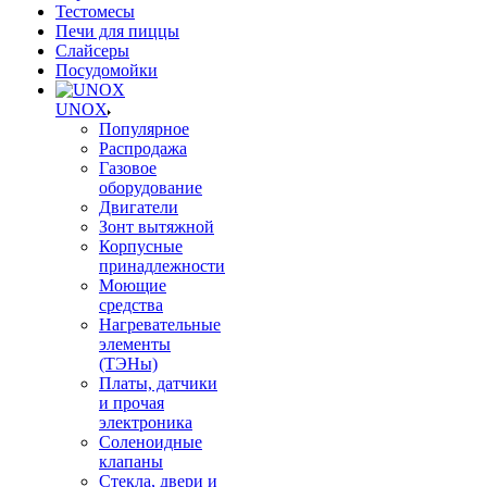
Тестомесы
Печи для пиццы
Слайсеры
Посудомойки
UNOX
Популярное
Распродажа
Газовое
оборудование
Двигатели
Зонт вытяжной
Корпусные
принадлежности
Моющие
средства
Нагревательные
элементы
(ТЭНы)
Платы, датчики
и прочая
электроника
Соленоидные
клапаны
Стекла, двери и