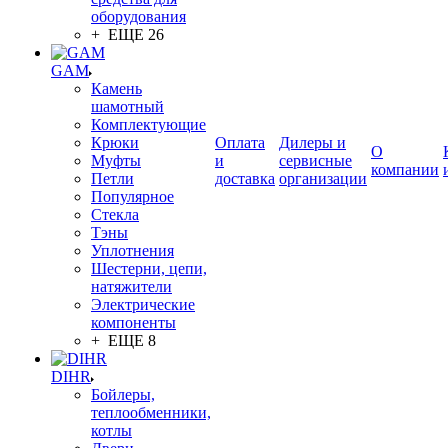
оборудования
+ ЕЩЕ 26
GAM
Камень
шамотный
Комплектующие
Крюки
Оплата
Дилеры и
О
Муфты
и
сервисные
компании
Петли
доставка
организации
Популярное
Стекла
Тэны
Уплотнения
Шестерни, цепи,
натяжители
Электрические
компоненты
+ ЕЩЕ 8
DIHR
Бойлеры,
теплообменники,
котлы