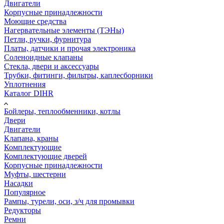
Двигатели
Корпусные принадлежности
Моющие средства
Нагервательные элементы (ТЭНы)
Петли, ручки, фурнитура
Платы, датчики и прочая электроника
Соленоидные клапаны
Стекла, двери и аксессуары
Трубки, фитинги, фильтры, каплесборники
Уплотнения
Каталог DIHR
Бойлеры, теплообменники, котлы
Двери
Двигатели
Клапана, краны
Комплектующие
Комплектующие дверей
Корпусные принадлежности
Муфты, шестерни
Насадки
Популярное
Рампы, турели, оси, з/ч для промывки
Редукторы
Ремни