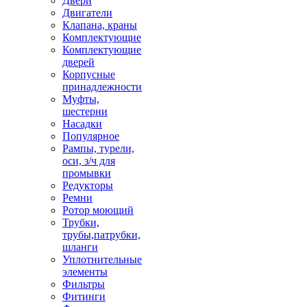
Двери
Двигатели
Клапана, краны
Комплектующие
Комплектующие
дверей
Корпусные
принадлежности
Муфты,
шестерни
Насадки
Популярное
Рампы, турели,
оси, з/ч для
промывки
Редукторы
Ремни
Ротор моющий
Трубки,
трубы,патрубки,
шланги
Уплотнительные
элементы
Фильтры
Фитинги