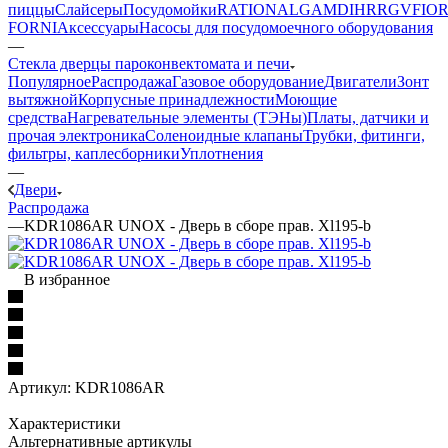
пиццы
Слайсеры
Посудомойки
RATIONAL
GAM
DIHR
RGV
FIOR
FORNI
Аксессуары
Насосы для посудомоечного оборудования
—
Стекла дверцы пароконвектомата и печи
Популярное
Распродажа
Газовое оборудование
Двигатели
Зонт
вытяжной
Корпусные принадлежности
Моющие
средства
Нагревательные элементы (ТЭНы)
Платы, датчики и
прочая электроника
Соленоидные клапаны
Трубки, фитинги,
фильтры, каплесборники
Уплотнения
—
Двери
Распродажа
—
KDR1086AR UNOX - Дверь в сборе прав. Xl195-b
В избранное
Артикул:
KDR1086AR
Характеристики
Альтернативные артикулы