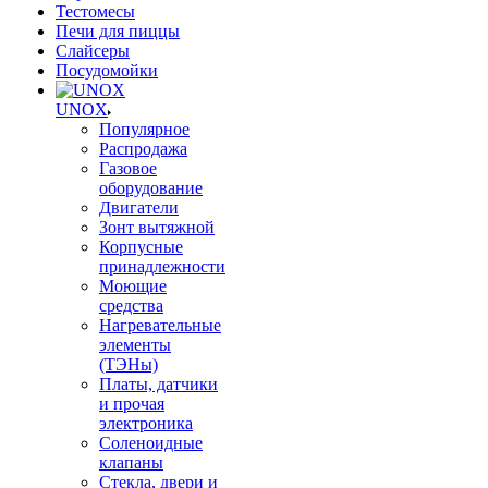
Тестомесы
Печи для пиццы
Слайсеры
Посудомойки
UNOX
Популярное
Распродажа
Газовое
оборудование
Двигатели
Зонт вытяжной
Корпусные
принадлежности
Моющие
средства
Нагревательные
элементы
(ТЭНы)
Платы, датчики
и прочая
электроника
Соленоидные
клапаны
Стекла, двери и