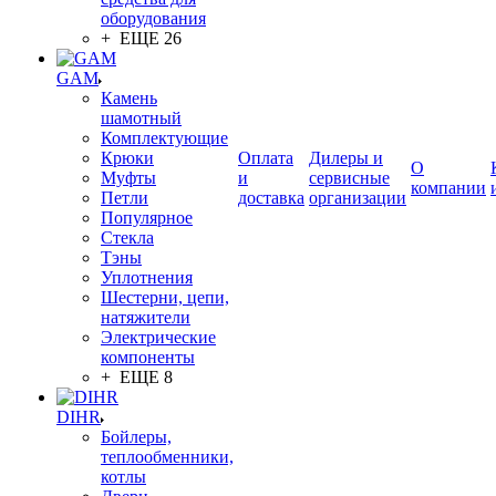
оборудования
+ ЕЩЕ 26
GAM
Камень
шамотный
Комплектующие
Крюки
Оплата
Дилеры и
О
Муфты
и
сервисные
компании
Петли
доставка
организации
Популярное
Стекла
Тэны
Уплотнения
Шестерни, цепи,
натяжители
Электрические
компоненты
+ ЕЩЕ 8
DIHR
Бойлеры,
теплообменники,
котлы