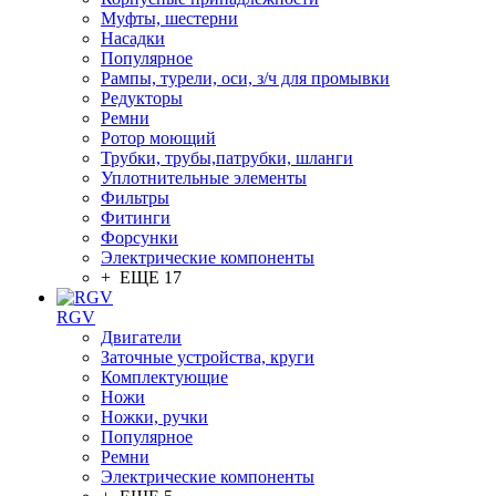
Муфты, шестерни
Насадки
Популярное
Рампы, турели, оси, з/ч для промывки
Редукторы
Ремни
Ротор моющий
Трубки, трубы,патрубки, шланги
Уплотнительные элементы
Фильтры
Фитинги
Форсунки
Электрические компоненты
+ ЕЩЕ 17
RGV
Двигатели
Заточные устройства, круги
Комплектующие
Ножи
Ножки, ручки
Популярное
Ремни
Электрические компоненты