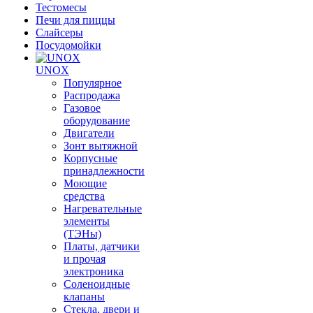
Тестомесы
Печи для пиццы
Слайсеры
Посудомойки
UNOX
Популярное
Распродажа
Газовое
оборудование
Двигатели
Зонт вытяжной
Корпусные
принадлежности
Моющие
средства
Нагревательные
элементы
(ТЭНы)
Платы, датчики
и прочая
электроника
Соленоидные
клапаны
Стекла, двери и