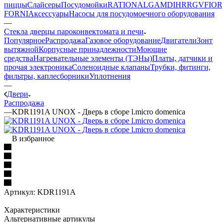
пиццы
Слайсеры
Посудомойки
RATIONAL
GAM
DIHR
RGV
FIOR
FORNI
Аксессуары
Насосы для посудомоечного оборудования
—
Стекла дверцы пароконвектомата и печи
Популярное
Распродажа
Газовое оборудование
Двигатели
Зонт
вытяжной
Корпусные принадлежности
Моющие
средства
Нагревательные элементы (ТЭНы)
Платы, датчики и
прочая электроника
Соленоидные клапаны
Трубки, фитинги,
фильтры, каплесборники
Уплотнения
—
Двери
Распродажа
—
KDR1191A UNOX - Дверь в сборе l.micro domenica
В избранное
Артикул:
KDR1191A
Характеристики
Альтернативные артикулы