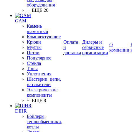
оборудования
+ ЕЩЕ 26
GAM
Камень
шамотный
Комплектующие
Крюки
Оплата
Дилеры и
О
Муфты
и
сервисные
компании
Петли
доставка
организации
Популярное
Стекла
Тэны
Уплотнения
Шестерни, цепи,
натяжители
Электрические
компоненты
+ ЕЩЕ 8
DIHR
Бойлеры,
теплообменники,
котлы