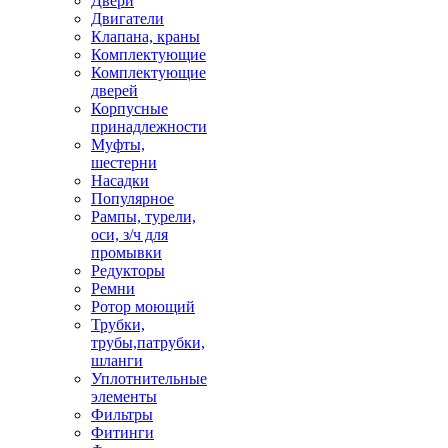
Двери
Двигатели
Клапана, краны
Комплектующие
Комплектующие
дверей
Корпусные
принадлежности
Муфты,
шестерни
Насадки
Популярное
Рампы, турели,
оси, з/ч для
промывки
Редукторы
Ремни
Ротор моющий
Трубки,
трубы,патрубки,
шланги
Уплотнительные
элементы
Фильтры
Фитинги