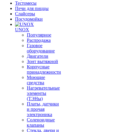
Тестомесы
Печи для пиццы
Слайсеры
Посудомойки
UNOX
Популярное
Распродажа
Газовое
оборудование
Двигатели
Зонт вытяжной
Корпусные
принадлежности
Моющие
средства
Нагревательные
элементы
(ТЭНы)
Платы, датчики
и прочая
электроника
Соленоидные
клапаны
Стекла, двери и