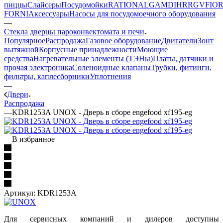
пиццы
Слайсеры
Посудомойки
RATIONAL
GAM
DIHR
RGV
FIOR
FORNI
Аксессуары
Насосы для посудомоечного оборудования
—
Стекла дверцы пароконвектомата и печи
Популярное
Распродажа
Газовое оборудование
Двигатели
Зонт
вытяжной
Корпусные принадлежности
Моющие
средства
Нагревательные элементы (ТЭНы)
Платы, датчики и
прочая электроника
Соленоидные клапаны
Трубки, фитинги,
фильтры, каплесборники
Уплотнения
—
Двери
Распродажа
—
KDR1253A UNOX - Дверь в сборе engefood xf195-eg
В избранное
Артикул:
KDR1253A
Для сервисных компаний и дилеров доступны