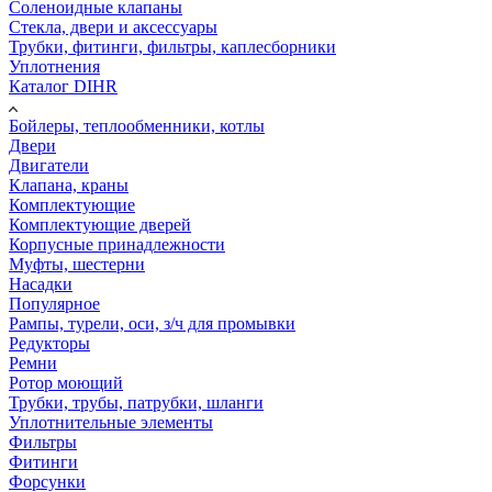
Соленоидные клапаны
Стекла, двери и аксессуары
Трубки, фитинги, фильтры, каплесборники
Уплотнения
Каталог DIHR
Бойлеры, теплообменники, котлы
Двери
Двигатели
Клапана, краны
Комплектующие
Комплектующие дверей
Корпусные принадлежности
Муфты, шестерни
Насадки
Популярное
Рампы, турели, оси, з/ч для промывки
Редукторы
Ремни
Ротор моющий
Трубки, трубы, патрубки, шланги
Уплотнительные элементы
Фильтры
Фитинги
Форсунки