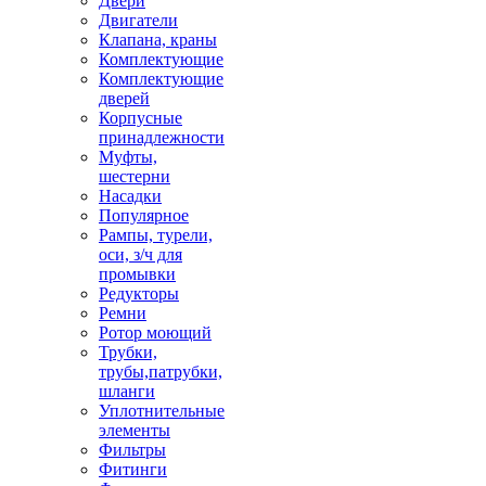
Двери
Двигатели
Клапана, краны
Комплектующие
Комплектующие
дверей
Корпусные
принадлежности
Муфты,
шестерни
Насадки
Популярное
Рампы, турели,
оси, з/ч для
промывки
Редукторы
Ремни
Ротор моющий
Трубки,
трубы,патрубки,
шланги
Уплотнительные
элементы
Фильтры
Фитинги