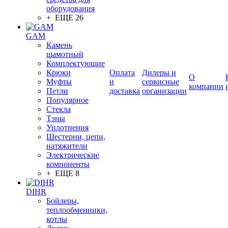
оборудования
+ ЕЩЕ 26
GAM
Камень
шамотный
Комплектующие
Крюки
Оплата
Дилеры и
О
Муфты
и
сервисные
компании
Петли
доставка
организации
Популярное
Стекла
Тэны
Уплотнения
Шестерни, цепи,
натяжители
Электрические
компоненты
+ ЕЩЕ 8
DIHR
Бойлеры,
теплообменники,
котлы