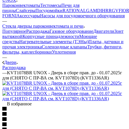
UNOX
Пароконвектоматы
Тестомесы
Печи для
пиццы
Слайсеры
Посудомойки
RATIONAL
GAM
DIHR
RGV
FIOR
FORNI
Аксессуары
Насосы для посудомоечного оборудования
—
Стекла дверцы пароконвектомата и печи
Популярное
Распродажа
Газовое оборудование
Двигатели
Зонт
вытяжной
Корпусные принадлежности
Моющие
средства
Нагревательные элементы (ТЭНы)
Платы, датчики и
прочая электроника
Соленоидные клапаны
Трубки, фитинги,
фильтры, каплесборники
Уплотнения
—
Двери
Распродажа
—
KVT1078BR UNOX - Дверь в сборе прав. до - 01.07.2025г
для (СНЯТО С ПР-ВА см. KVT1078D) (KVT1336AR)
В избранное