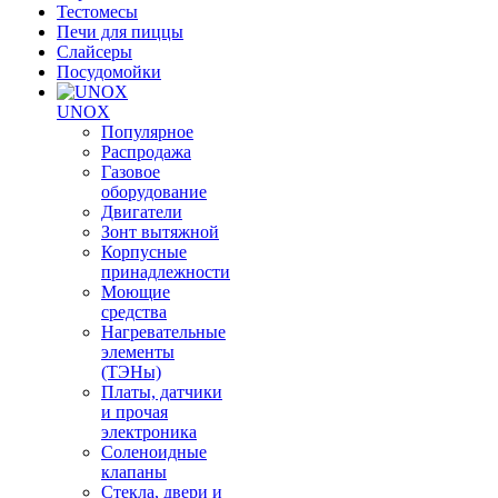
Тестомесы
Печи для пиццы
Слайсеры
Посудомойки
UNOX
Популярное
Распродажа
Газовое
оборудование
Двигатели
Зонт вытяжной
Корпусные
принадлежности
Моющие
средства
Нагревательные
элементы
(ТЭНы)
Платы, датчики
и прочая
электроника
Соленоидные
клапаны
Стекла, двери и