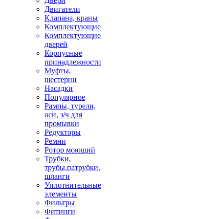
Двери
Двигатели
Клапана, краны
Комплектующие
Комплектующие
дверей
Корпусные
принадлежности
Муфты,
шестерни
Насадки
Популярное
Рампы, турели,
оси, з/ч для
промывки
Редукторы
Ремни
Ротор моющий
Трубки,
трубы,патрубки,
шланги
Уплотнительные
элементы
Фильтры
Фитинги