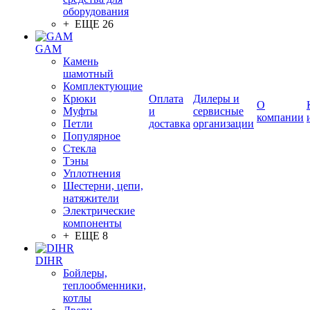
оборудования
+ ЕЩЕ 26
GAM
Камень
шамотный
Комплектующие
Крюки
Оплата
Дилеры и
О
Муфты
и
сервисные
компании
Петли
доставка
организации
Популярное
Стекла
Тэны
Уплотнения
Шестерни, цепи,
натяжители
Электрические
компоненты
+ ЕЩЕ 8
DIHR
Бойлеры,
теплообменники,
котлы