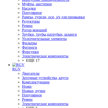
Муфты, шестерни
Насадки
Популярное
Рампы, турели, оси, з/ч для промывки
Редукторы
Ремни
Ротор моющий
Трубки, трубы,патрубки, шланги
Уплотнительные элементы
Фильтры
Фитинги
Форсунки
Электрические компоненты
+ ЕЩЕ 17
RGV
Двигатели
Заточные устройства, круги
Комплектующие
Ножи
Ножки, ручки
Популярное
Ремни
Электрические компоненты