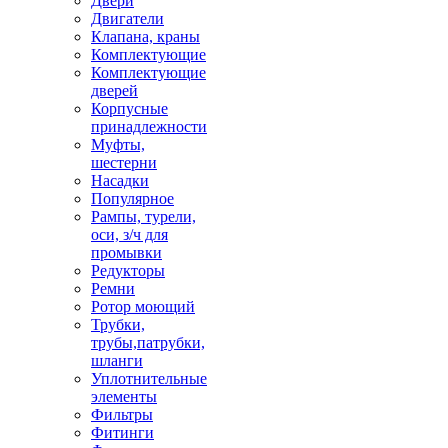
Двери
Двигатели
Клапана, краны
Комплектующие
Комплектующие
дверей
Корпусные
принадлежности
Муфты,
шестерни
Насадки
Популярное
Рампы, турели,
оси, з/ч для
промывки
Редукторы
Ремни
Ротор моющий
Трубки,
трубы,патрубки,
шланги
Уплотнительные
элементы
Фильтры
Фитинги