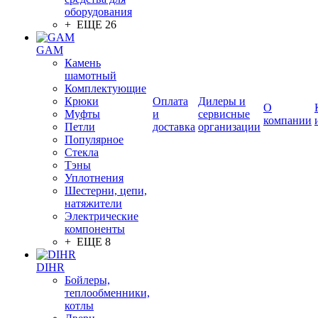
оборудования
+ ЕЩЕ 26
GAM
Камень
шамотный
Комплектующие
Крюки
Оплата
Дилеры и
О
Муфты
и
сервисные
компании
Петли
доставка
организации
Популярное
Стекла
Тэны
Уплотнения
Шестерни, цепи,
натяжители
Электрические
компоненты
+ ЕЩЕ 8
DIHR
Бойлеры,
теплообменники,
котлы