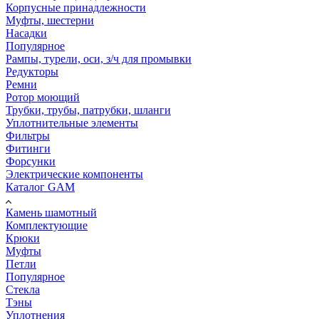
Корпусные принадлежности
Муфты, шестерни
Насадки
Популярное
Рампы, турели, оси, з/ч для промывки
Редукторы
Ремни
Ротор моющий
Трубки, трубы, патрубки, шланги
Уплотнительные элементы
Фильтры
Фитинги
Форсунки
Электрические компоненты
Каталог GAM
Камень шамотный
Комплектующие
Крюки
Муфты
Петли
Популярное
Стекла
Тэны
Уплотнения