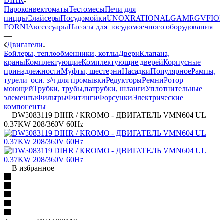
DIHR
Пароконвектоматы
Тестомесы
Печи для
пиццы
Слайсеры
Посудомойки
UNOX
RATIONAL
GAM
RGV
FIO
FORNI
Аксессуары
Насосы для посудомоечного оборудования
—
Двигатели
Бойлеры, теплообменники, котлы
Двери
Клапана,
краны
Комплектующие
Комплектующие дверей
Корпусные
принадлежности
Муфты, шестерни
Насадки
Популярное
Рампы,
турели, оси, з/ч для промывки
Редукторы
Ремни
Ротор
моющий
Трубки, трубы,патрубки, шланги
Уплотнительные
элементы
Фильтры
Фитинги
Форсунки
Электрические
компоненты
—
DW3083119 DIHR / KROMO - ДВИГАТЕЛЬ VMN604 UL
0.37KW 208/360V 60Hz
В избранное