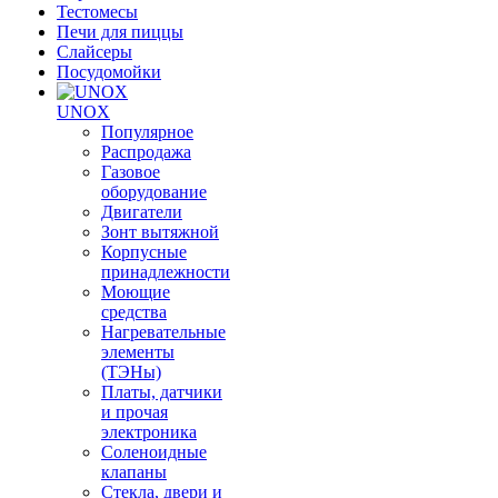
Тестомесы
Печи для пиццы
Слайсеры
Посудомойки
UNOX
Популярное
Распродажа
Газовое
оборудование
Двигатели
Зонт вытяжной
Корпусные
принадлежности
Моющие
средства
Нагревательные
элементы
(ТЭНы)
Платы, датчики
и прочая
электроника
Соленоидные
клапаны
Стекла, двери и