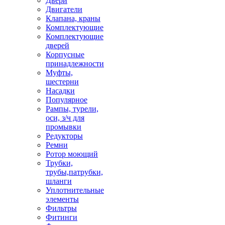
Двери
Двигатели
Клапана, краны
Комплектующие
Комплектующие
дверей
Корпусные
принадлежности
Муфты,
шестерни
Насадки
Популярное
Рампы, турели,
оси, з/ч для
промывки
Редукторы
Ремни
Ротор моющий
Трубки,
трубы,патрубки,
шланги
Уплотнительные
элементы
Фильтры
Фитинги