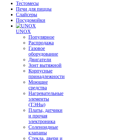
Тестомесы
Печи для пиццы
Слайсеры
Посудомойки
UNOX
Популярное
Распродажа
Газовое
оборудование
Двигатели
Зонт вытяжной
Корпусные
принадлежности
Моющие
средства
Нагревательные
элементы
(ТЭНы)
Платы, датчики
и прочая
электроника
Соленоидные
клапаны
Стекла, двери и