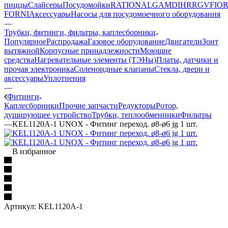
пиццы
Слайсеры
Посудомойки
RATIONAL
GAM
DIHR
RGV
FIOR
FORNI
Аксессуары
Насосы для посудомоечного оборудования
—
Трубки, фитинги, фильтры, каплесборники
Популярное
Распродажа
Газовое оборудование
Двигатели
Зонт
вытяжной
Корпусные принадлежности
Моющие
средства
Нагревательные элементы (ТЭНы)
Платы, датчики и
прочая электроника
Соленоидные клапаны
Стекла, двери и
аксессуары
Уплотнения
—
Фитинги
Каплесборники
Прочие запчасти
Редукторы
Ротор,
душирующее устройство
Трубки, теплообменники
Фильтры
—
KEL1120A-1 UNOX - Фитинг переход. ø8-ø6 jg 1 шт.
В избранное
Артикул:
KEL1120A-1