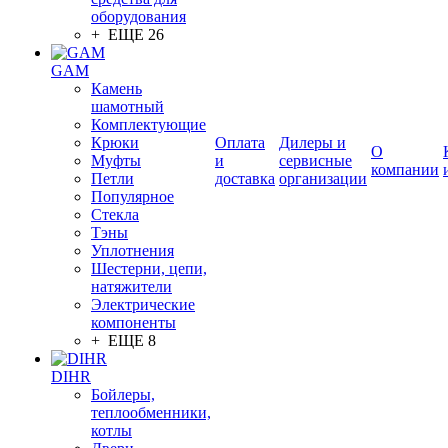
оборудования
+ ЕЩЕ 26
GAM
Камень
шамотный
Комплектующие
Крюки
Оплата
Дилеры и
О
Муфты
и
сервисные
компании
Петли
доставка
организации
Популярное
Стекла
Тэны
Уплотнения
Шестерни, цепи,
натяжители
Электрические
компоненты
+ ЕЩЕ 8
DIHR
Бойлеры,
теплообменники,
котлы