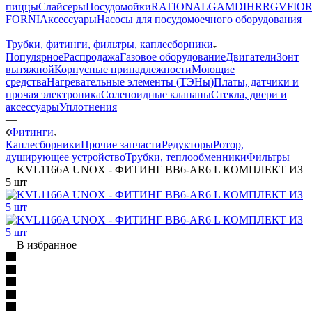
пиццы
Слайсеры
Посудомойки
RATIONAL
GAM
DIHR
RGV
FIOR
FORNI
Аксессуары
Насосы для посудомоечного оборудования
—
Трубки, фитинги, фильтры, каплесборники
Популярное
Распродажа
Газовое оборудование
Двигатели
Зонт
вытяжной
Корпусные принадлежности
Моющие
средства
Нагревательные элементы (ТЭНы)
Платы, датчики и
прочая электроника
Соленоидные клапаны
Стекла, двери и
аксессуары
Уплотнения
—
Фитинги
Каплесборники
Прочие запчасти
Редукторы
Ротор,
душирующее устройство
Трубки, теплообменники
Фильтры
—
KVL1166A UNOX - ФИТИНГ BB6-AR6 L КОМПЛЕКТ ИЗ
5 шт
В избранное