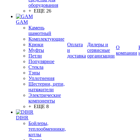
оборудования
+ ЕЩЕ 26
GAM
Камень
шамотный
Комплектующие
Крюки
Оплата
Дилеры и
О
Муфты
и
сервисные
компании
Петли
доставка
организации
Популярное
Стекла
Тэны
Уплотнения
Шестерни, цепи,
натяжители
Электрические
компоненты
+ ЕЩЕ 8
DIHR
Бойлеры,
теплообменники,
котлы