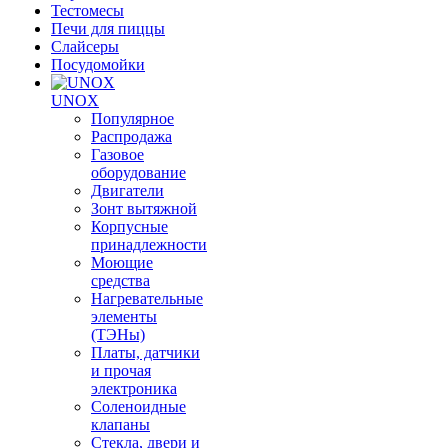
Тестомесы
Печи для пиццы
Слайсеры
Посудомойки
UNOX
Популярное
Распродажа
Газовое
оборудование
Двигатели
Зонт вытяжной
Корпусные
принадлежности
Моющие
средства
Нагревательные
элементы
(ТЭНы)
Платы, датчики
и прочая
электроника
Соленоидные
клапаны
Стекла, двери и