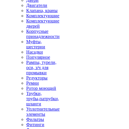
Двери
Двигатели
Клапана, краны
Комплектующие
Комплектующие
дверей
Корпусные
принадлежности
Муфты,
шестерни
Насадки
Популярное
Рампы, турели,
оси, з/ч для
промывки
Редукторы
Ремни
Ротор моющий
Трубки,
трубы,патрубки,
шланги
Уплотнительные
элементы
Фильтры
Фитинги