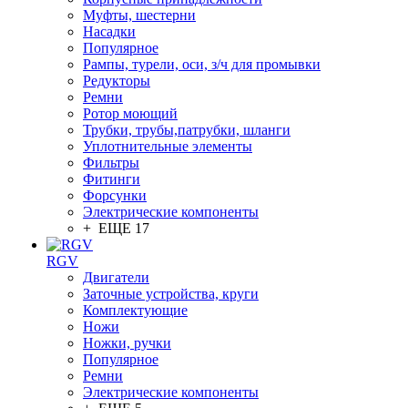
Муфты, шестерни
Насадки
Популярное
Рампы, турели, оси, з/ч для промывки
Редукторы
Ремни
Ротор моющий
Трубки, трубы,патрубки, шланги
Уплотнительные элементы
Фильтры
Фитинги
Форсунки
Электрические компоненты
+ ЕЩЕ 17
RGV
Двигатели
Заточные устройства, круги
Комплектующие
Ножи
Ножки, ручки
Популярное
Ремни
Электрические компоненты