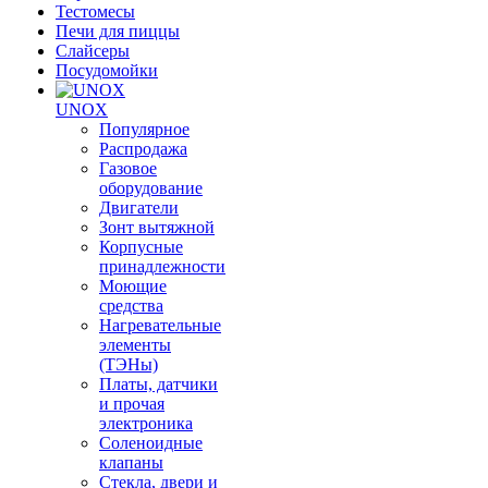
Тестомесы
Печи для пиццы
Слайсеры
Посудомойки
UNOX
Популярное
Распродажа
Газовое
оборудование
Двигатели
Зонт вытяжной
Корпусные
принадлежности
Моющие
средства
Нагревательные
элементы
(ТЭНы)
Платы, датчики
и прочая
электроника
Соленоидные
клапаны
Стекла, двери и