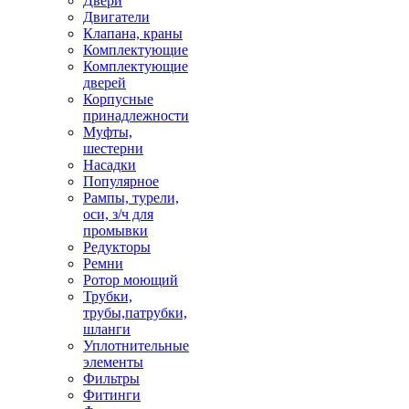
Двери
Двигатели
Клапана, краны
Комплектующие
Комплектующие
дверей
Корпусные
принадлежности
Муфты,
шестерни
Насадки
Популярное
Рампы, турели,
оси, з/ч для
промывки
Редукторы
Ремни
Ротор моющий
Трубки,
трубы,патрубки,
шланги
Уплотнительные
элементы
Фильтры
Фитинги