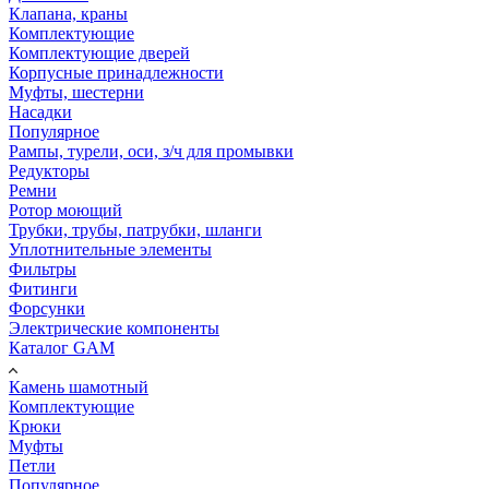
Клапана, краны
Комплектующие
Комплектующие дверей
Корпусные принадлежности
Муфты, шестерни
Насадки
Популярное
Рампы, турели, оси, з/ч для промывки
Редукторы
Ремни
Ротор моющий
Трубки, трубы, патрубки, шланги
Уплотнительные элементы
Фильтры
Фитинги
Форсунки
Электрические компоненты
Каталог GAM
Камень шамотный
Комплектующие
Крюки
Муфты
Петли
Популярное