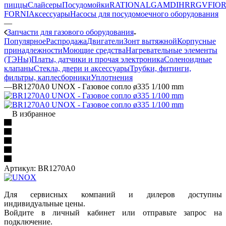
пиццы
Слайсеры
Посудомойки
RATIONAL
GAM
DIHR
RGV
FIOR
FORNI
Аксессуары
Насосы для посудомоечного оборудования
—
Запчасти для газового оборудования
Популярное
Распродажа
Двигатели
Зонт вытяжной
Корпусные
принадлежности
Моющие средства
Нагревательные элементы
(ТЭНы)
Платы, датчики и прочая электроника
Соленоидные
клапаны
Стекла, двери и аксессуары
Трубки, фитинги,
фильтры, каплесборники
Уплотнения
—
BR1270A0 UNOX - Газовое сопло ø335 1/100 mm
В избранное
Артикул:
BR1270A0
Для сервисных компаний и дилеров доступны
индивидуальные цены.
Войдите в личный кабинет или отправьте запрос на
подключение.