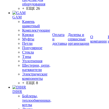
оборудования
+ ЕЩЕ 26
GAM
Камень
шамотный
Комплектующие
Крюки
Оплата
Дилеры и
О
Муфты
и
сервисные
компании
Петли
доставка
организации
Популярное
Стекла
Тэны
Уплотнения
Шестерни, цепи,
натяжители
Электрические
компоненты
+ ЕЩЕ 8
DIHR
Бойлеры,
теплообменники,
котлы