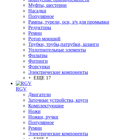
Муфты, шестерни
Насадки
Популярное
Рампы, турели, оси, з/ч для промывки
Редукторы
Ремни
Ротор моющий
Трубки, трубы,патрубки, шланги
Уплотнительные элементы
Фильтры
Фитинги
Форсунки
Электрические компоненты
+ ЕЩЕ 17
RGV
Двигатели
Заточные устройства, круги
Комплектующие
Ножи
Ножки, ручки
Популярное
Ремни
Электрические компоненты