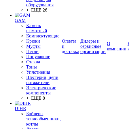
оборудования
+ ЕЩЕ 26
GAM
Камень
шамотный
Комплектующие
Крюки
Оплата
Дилеры и
О
Муфты
и
сервисные
компании
Петли
доставка
организации
Популярное
Стекла
Тэны
Уплотнения
Шестерни, цепи,
натяжители
Электрические
компоненты
+ ЕЩЕ 8
DIHR
Бойлеры,
теплообменники,
котлы