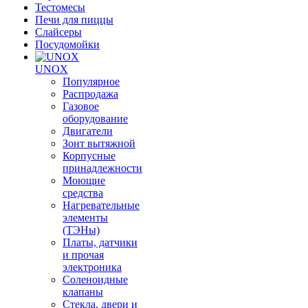
Тестомесы
Печи для пиццы
Слайсеры
Посудомойки
UNOX
Популярное
Распродажа
Газовое
оборудование
Двигатели
Зонт вытяжной
Корпусные
принадлежности
Моющие
средства
Нагревательные
элементы
(ТЭНы)
Платы, датчики
и прочая
электроника
Соленоидные
клапаны
Стекла, двери и