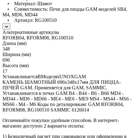
• Материал: Шамот
• Совместимость: Печи для пиццы GAM моделей SB4,
M4, MD6, MD44
• Артикул: RG100510
Альтернативные артикулы
RFORB04, RFORM08, RG100510
Длина (мм)
348
Ширина (мм)
696
Высота (мм)
17
УстанавливаетсяВМоделяхUNOXGAM
КАМЕНЬ ШАМОТНЫЙ 696x348x17мм ДЛЯ ПИЦЦА-
ПЕЧЕЙ GAM. Применяется для GAM, SAMMIC.
Устанавливается в печах GAM B4 - B44 - B6 - B66 MD4 -
MD44 - MD6 - MD66 - ME4 - ME6 - ME9 MS4 - MS44 - MS6 -
MS66 - M4 - M6 Коды по деталировкам: GAM RFORB04,
RFORM08, RG100510 SAMMIC 6126014
Оплачивайте покупки удобным способом. В интернет-
магазине доступно 2 варианта оплаты:
1) Безналичный расчет при самовывозе или оформлении в