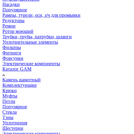
Насадки
Популярное
Рампы, турели, оси, з/ч для промывки
Редукторы
Ремни
Ротор моющий
Трубки, трубы, патрубки, шланги
Уплотнительные элементы
Фильтры
Фитинги
Форсунки
Электрические компоненты
Каталог GAM
Камень шамотный
Комплектующие
Крюки
Муфты
Петли
Популярное
Стекла
Тэны
Уплотнения
Шестерни
Электрические компоненты