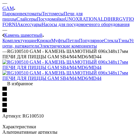
—
GAM
Пароконвектоматы
Тестомесы
Печи для
пиццы
Слайсеры
Посудомойки
UNOX
RATIONAL
DIHR
RGV
FIO
FORNI
Аксессуары
Насосы для посудомоечного оборудования
—
Камень шамотный
Комплектующие
Крюки
Муфты
Петли
Популярное
Стекла
Тэны
У
цепи, натяжители
Электрические компоненты
—
RG100510 GAM - КАМЕНЬ ШАМОТНЫЙ 696x348x17мм
ПЕЧИ ДЛЯ ПИЦЦЫ GAM SB4/M4/MD6/MD44
В избранное
Артикул:
RG100510
Характеристики
Альтернативные артикулы