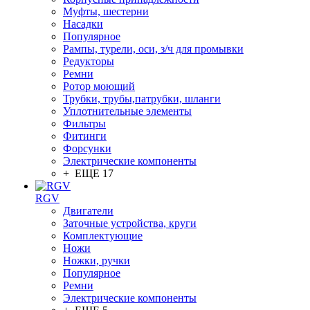
Муфты, шестерни
Насадки
Популярное
Рампы, турели, оси, з/ч для промывки
Редукторы
Ремни
Ротор моющий
Трубки, трубы,патрубки, шланги
Уплотнительные элементы
Фильтры
Фитинги
Форсунки
Электрические компоненты
+ ЕЩЕ 17
RGV
Двигатели
Заточные устройства, круги
Комплектующие
Ножи
Ножки, ручки
Популярное
Ремни
Электрические компоненты