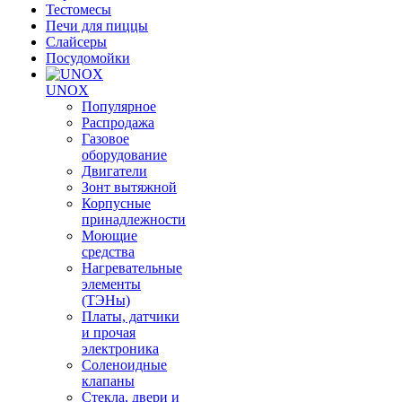
Тестомесы
Печи для пиццы
Слайсеры
Посудомойки
UNOX
Популярное
Распродажа
Газовое
оборудование
Двигатели
Зонт вытяжной
Корпусные
принадлежности
Моющие
средства
Нагревательные
элементы
(ТЭНы)
Платы, датчики
и прочая
электроника
Соленоидные
клапаны
Стекла, двери и