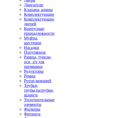
Двери
Двигатели
Клапана, краны
Комплектующие
Комплектующие
дверей
Корпусные
принадлежности
Муфты,
шестерни
Насадки
Популярное
Рампы, турели,
оси, з/ч для
промывки
Редукторы
Ремни
Ротор моющий
Трубки,
трубы,патрубки,
шланги
Уплотнительные
элементы
Фильтры
Фитинги