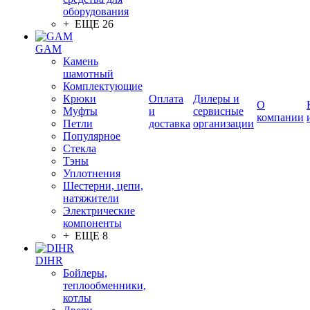
оборудования
+ ЕЩЕ 26
GAM
Камень
шамотный
Комплектующие
Крюки
Оплата
Дилеры и
О
Муфты
и
сервисные
компании
Петли
доставка
организации
Популярное
Стекла
Тэны
Уплотнения
Шестерни, цепи,
натяжители
Электрические
компоненты
+ ЕЩЕ 8
DIHR
Бойлеры,
теплообменники,
котлы