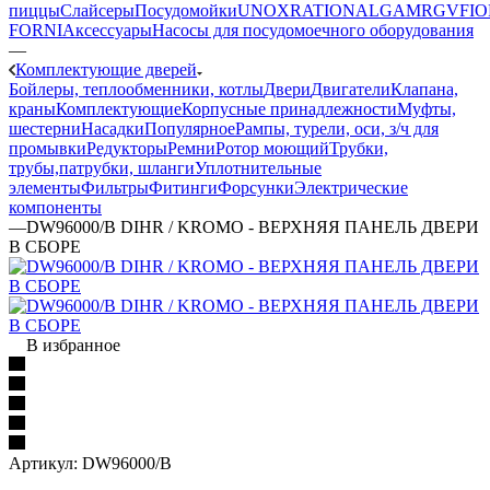
пиццы
Слайсеры
Посудомойки
UNOX
RATIONAL
GAM
RGV
FIO
FORNI
Аксессуары
Насосы для посудомоечного оборудования
—
Комплектующие дверей
Бойлеры, теплообменники, котлы
Двери
Двигатели
Клапана,
краны
Комплектующие
Корпусные принадлежности
Муфты,
шестерни
Насадки
Популярное
Рампы, турели, оси, з/ч для
промывки
Редукторы
Ремни
Ротор моющий
Трубки,
трубы,патрубки, шланги
Уплотнительные
элементы
Фильтры
Фитинги
Форсунки
Электрические
компоненты
—
DW96000/B DIHR / KROMO - ВЕРХНЯЯ ПАНЕЛЬ ДВЕРИ
В СБОРЕ
В избранное
Артикул:
DW96000/B