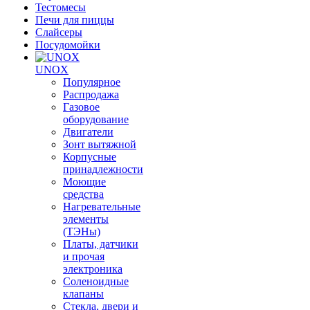
Тестомесы
Печи для пиццы
Слайсеры
Посудомойки
UNOX
Популярное
Распродажа
Газовое
оборудование
Двигатели
Зонт вытяжной
Корпусные
принадлежности
Моющие
средства
Нагревательные
элементы
(ТЭНы)
Платы, датчики
и прочая
электроника
Соленоидные
клапаны
Стекла, двери и