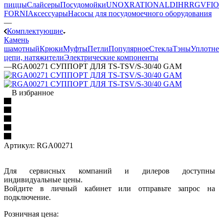
пиццы
Слайсеры
Посудомойки
UNOX
RATIONAL
DIHR
RGV
FIO
FORNI
Аксессуары
Насосы для посудомоечного оборудования
—
Комплектующие
Камень
шамотный
Крюки
Муфты
Петли
Популярное
Стекла
Тэны
Уплотн
цепи, натяжители
Электрические компоненты
—
RGA00271 СУППОРТ ДЛЯ TS-TSV/S-30/40 GAM
В избранное
Артикул:
RGA00271
Для сервисных компаний и дилеров доступны
индивидуальные цены.
Войдите в личный кабинет или отправьте запрос на
подключение.
Розничная цена: