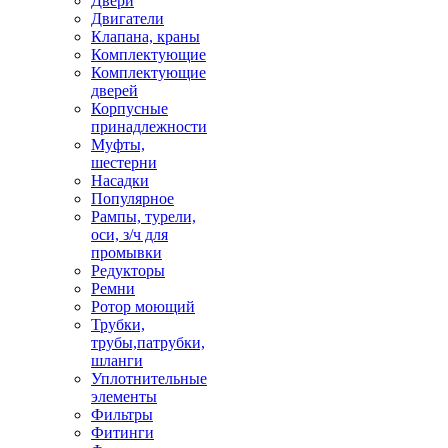
Двери
Двигатели
Клапана, краны
Комплектующие
Комплектующие
дверей
Корпусные
принадлежности
Муфты,
шестерни
Насадки
Популярное
Рампы, турели,
оси, з/ч для
промывки
Редукторы
Ремни
Ротор моющий
Трубки,
трубы,патрубки,
шланги
Уплотнительные
элементы
Фильтры
Фитинги