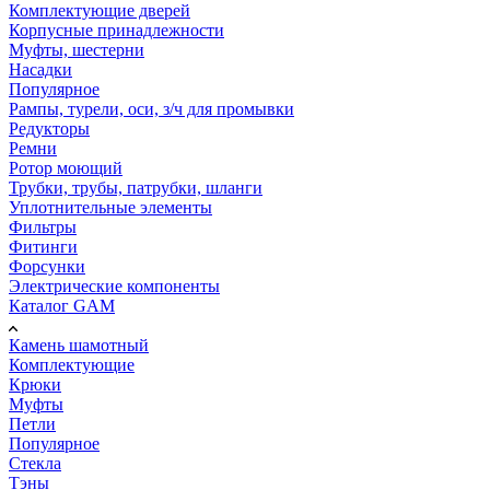
Комплектующие дверей
Корпусные принадлежности
Муфты, шестерни
Насадки
Популярное
Рампы, турели, оси, з/ч для промывки
Редукторы
Ремни
Ротор моющий
Трубки, трубы, патрубки, шланги
Уплотнительные элементы
Фильтры
Фитинги
Форсунки
Электрические компоненты
Каталог GAM
Камень шамотный
Комплектующие
Крюки
Муфты
Петли
Популярное
Стекла
Тэны