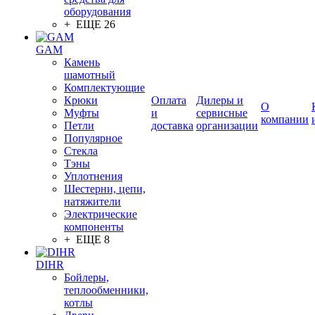
оборудования
+ ЕЩЕ 26
GAM
Камень
шамотный
Комплектующие
Крюки
Оплата
Дилеры и
О
Муфты
и
сервисные
компании
Петли
доставка
организации
Популярное
Стекла
Тэны
Уплотнения
Шестерни, цепи,
натяжители
Электрические
компоненты
+ ЕЩЕ 8
DIHR
Бойлеры,
теплообменники,
котлы