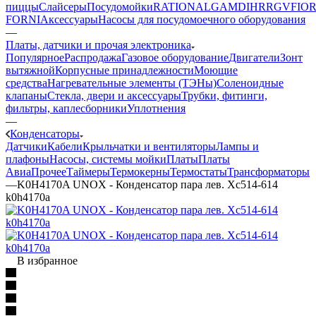
пиццы
Слайсеры
Посудомойки
RATIONAL
GAM
DIHR
RGV
FIOR
FORNI
Аксессуары
Насосы для посудомоечного оборудования
—
Платы, датчики и прочая электроника
Популярное
Распродажа
Газовое оборудование
Двигатели
Зонт
вытяжной
Корпусные принадлежности
Моющие
средства
Нагревательные элементы (ТЭНы)
Соленоидные
клапаны
Стекла, двери и аксессуары
Трубки, фитинги,
фильтры, каплесборники
Уплотнения
—
Конденсаторы
Датчики
Кабели
Крыльчатки и вентиляторы
Лампы и
плафоны
Насосы, системы мойки
Платы
Платы
Авиа
Прочее
Таймеры
Термокерны
Термостаты
Трансформаторы
—
K0H4170A UNOX - Конденсатор пара лев. Xc514-614
k0h4170a
В избранное