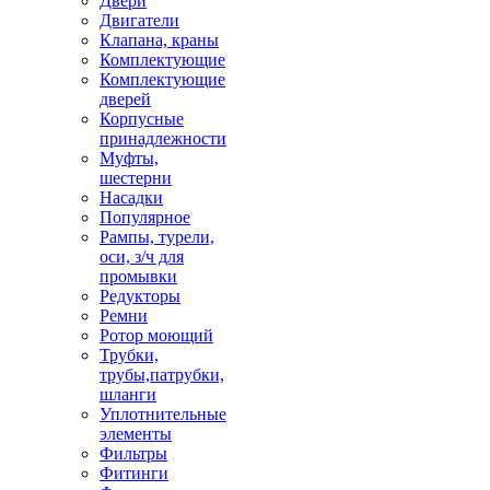
Двери
Двигатели
Клапана, краны
Комплектующие
Комплектующие
дверей
Корпусные
принадлежности
Муфты,
шестерни
Насадки
Популярное
Рампы, турели,
оси, з/ч для
промывки
Редукторы
Ремни
Ротор моющий
Трубки,
трубы,патрубки,
шланги
Уплотнительные
элементы
Фильтры
Фитинги