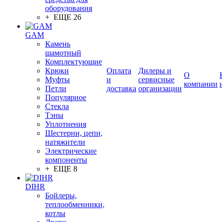
оборудования
+ ЕЩЕ 26
GAM
Камень
шамотный
Комплектующие
Крюки
Оплата
Дилеры и
О
Муфты
и
сервисные
компании
Петли
доставка
организации
Популярное
Стекла
Тэны
Уплотнения
Шестерни, цепи,
натяжители
Электрические
компоненты
+ ЕЩЕ 8
DIHR
Бойлеры,
теплообменники,
котлы