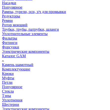
Насадки
Популярное
Рампы, турели, оси, з/ч для промывки
Редукторы
Ремни
Ротор моющий
Трубки, трубы, патрубки, шланги
Уплотнительные элементы
Фильтры
Фитинги
Форсунки
Электрические компоненты
Каталог GAM
Камень шамотный
Комплектующие
Крюки
Муфты
Петли
Популярное
Стекла
Тэны
Уплотнения
Шестерни
Электрические компоненты