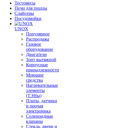
Тестомесы
Печи для пиццы
Слайсеры
Посудомойки
UNOX
Популярное
Распродажа
Газовое
оборудование
Двигатели
Зонт вытяжной
Корпусные
принадлежности
Моющие
средства
Нагревательные
элементы
(ТЭНы)
Платы, датчики
и прочая
электроника
Соленоидные
клапаны
Стекла, двери и