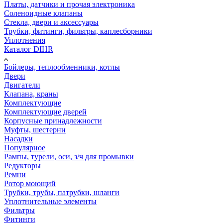
Платы, датчики и прочая электроника
Соленоидные клапаны
Стекла, двери и аксессуары
Трубки, фитинги, фильтры, каплесборники
Уплотнения
Каталог DIHR
Бойлеры, теплообменники, котлы
Двери
Двигатели
Клапана, краны
Комплектующие
Комплектующие дверей
Корпусные принадлежности
Муфты, шестерни
Насадки
Популярное
Рампы, турели, оси, з/ч для промывки
Редукторы
Ремни
Ротор моющий
Трубки, трубы, патрубки, шланги
Уплотнительные элементы
Фильтры
Фитинги