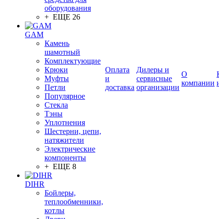
оборудования
+ ЕЩЕ 26
GAM
Камень
шамотный
Комплектующие
Крюки
Оплата
Дилеры и
О
Муфты
и
сервисные
компании
Петли
доставка
организации
Популярное
Стекла
Тэны
Уплотнения
Шестерни, цепи,
натяжители
Электрические
компоненты
+ ЕЩЕ 8
DIHR
Бойлеры,
теплообменники,
котлы