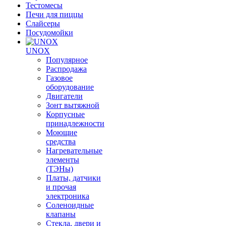
Тестомесы
Печи для пиццы
Слайсеры
Посудомойки
UNOX
Популярное
Распродажа
Газовое
оборудование
Двигатели
Зонт вытяжной
Корпусные
принадлежности
Моющие
средства
Нагревательные
элементы
(ТЭНы)
Платы, датчики
и прочая
электроника
Соленоидные
клапаны
Стекла, двери и