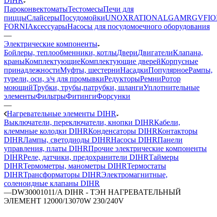
DIHR
Пароконвектоматы
Тестомесы
Печи для
пиццы
Слайсеры
Посудомойки
UNOX
RATIONAL
GAM
RGV
FIO
FORNI
Аксессуары
Насосы для посудомоечного оборудования
—
Электрические компоненты
Бойлеры, теплообменники, котлы
Двери
Двигатели
Клапана,
краны
Комплектующие
Комплектующие дверей
Корпусные
принадлежности
Муфты, шестерни
Насадки
Популярное
Рампы,
турели, оси, з/ч для промывки
Редукторы
Ремни
Ротор
моющий
Трубки, трубы,патрубки, шланги
Уплотнительные
элементы
Фильтры
Фитинги
Форсунки
—
Нагревательные элементы DIHR
Выключатели, переключатели, кнопки DIHR
Кабели,
клеммные колодки DIHR
Конденсаторы DIHR
Контакторы
DIHR
Лампы, светодиоды DIHR
Насосы DIHR
Панели
управления, платы DIHR
Прочие электрические компоненты
DIHR
Реле, датчики, предохранители DIHR
Таймеры
DIHR
Термометры, манометры DIHR
Термостаты
DIHR
Трансформаторы DIHR
Электромагнитные,
соленоидные клапаны DIHR
—
DW30001011/A DIHR - ТЭН НАГРЕВАТЕЛЬНЫЙ
ЭЛЕМЕНТ 12000/13070W 230/240V