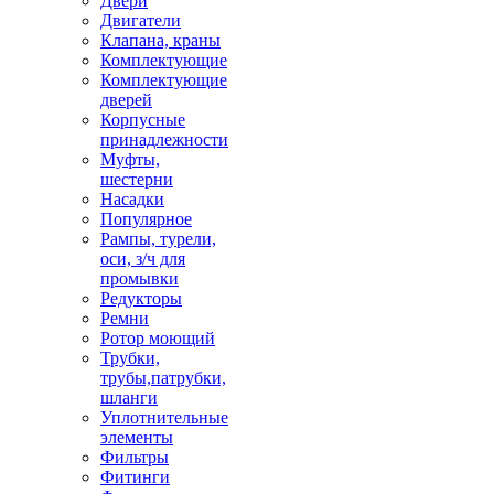
Двери
Двигатели
Клапана, краны
Комплектующие
Комплектующие
дверей
Корпусные
принадлежности
Муфты,
шестерни
Насадки
Популярное
Рампы, турели,
оси, з/ч для
промывки
Редукторы
Ремни
Ротор моющий
Трубки,
трубы,патрубки,
шланги
Уплотнительные
элементы
Фильтры
Фитинги