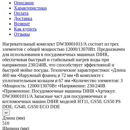
Описание
Характеристики
Оплата
Доставка
Возврат
Как купить
Отзывы
Нагревательный комплект DW30001011/A состоит из трех
элементов с общей мощностью 12000/13070Вт. Предназначен
для использования в посудомоечных машинах DIHR,
обеспечивая быстрый и стабильный нагрев воды при
напряжении 230/240В, что способствует эффективной и
быстрой мойке посуды. Технические характеристики: •Длина
460 мм •Наружный фланец ø 72 мм •В комплекте с
уплотнительным кольцом ø 67 мм •Количество элементов: 3
•Мощность: 12000/13070Вт •Напряжение: 230/240В
•Применение: Посудомоечные машины DIHR •Артикул:
DW30001011/A Запасные част для посудомоечных и
котломоечных машин DIHR моделей HT11, GS50, GS50 PS
DDE, GS40, GS50 ECO DDE
Длина (мм)
510
Ширина (мм)