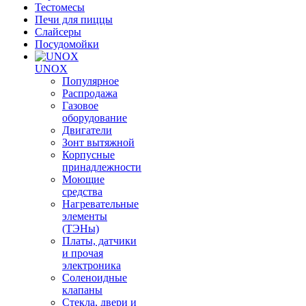
Тестомесы
Печи для пиццы
Слайсеры
Посудомойки
UNOX
Популярное
Распродажа
Газовое
оборудование
Двигатели
Зонт вытяжной
Корпусные
принадлежности
Моющие
средства
Нагревательные
элементы
(ТЭНы)
Платы, датчики
и прочая
электроника
Соленоидные
клапаны
Стекла, двери и