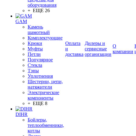
оборудования
+ ЕЩЕ 26
GAM
Камень
шамотный
Комплектующие
Крюки
Оплата
Дилеры и
О
Муфты
и
сервисные
компании
Петли
доставка
организации
Популярное
Стекла
Тэны
Уплотнения
Шестерни, цепи,
натяжители
Электрические
компоненты
+ ЕЩЕ 8
DIHR
Бойлеры,
теплообменники,
котлы