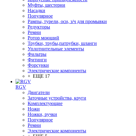
Муфты, шестерни
Насадки
Популярное
Рампы, турели, оси, з/ч для промывки
Редукторы
Ремни
Ротор моющий
Трубки, трубы,патрубки, шланги
Уплотнительные элементы
Фильтры
Фитинги
Форсунки
Электрические компоненты
+ ЕЩЕ 17
RGV
Двигатели
Заточные устройства, круги
Комплектующие
Ножи
Ножки, ручки
Популярное
Ремни
Электрические компоненты