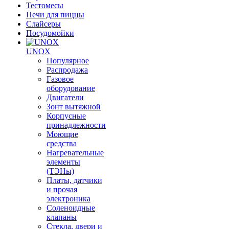
Тестомесы
Печи для пиццы
Слайсеры
Посудомойки
UNOX
Популярное
Распродажа
Газовое
оборудование
Двигатели
Зонт вытяжной
Корпусные
принадлежности
Моющие
средства
Нагревательные
элементы
(ТЭНы)
Платы, датчики
и прочая
электроника
Соленоидные
клапаны
Стекла, двери и