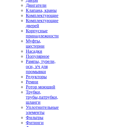
Двери
Двигатели
Клапана, краны
Комплектующие
Комплектующие
дверей
Корпусные
принадлежности
Муфты,
шестерни
Насадки
Популярное
Рампы, турели,
оси, з/ч для
промывки
Редукторы
Ремни
Ротор моющий
Трубки,
трубы,патрубки,
шланги
Уплотнительные
элементы
Фильтры
Фитинги