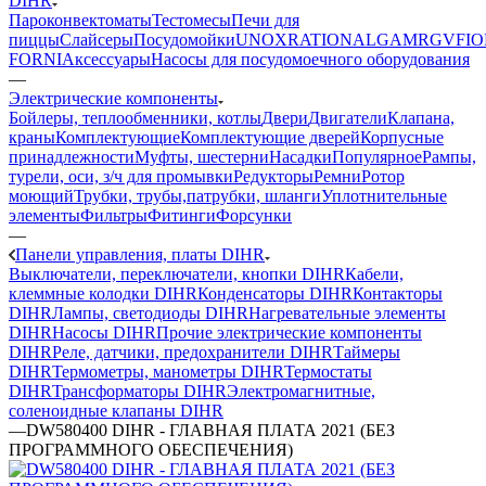
DIHR
Пароконвектоматы
Тестомесы
Печи для
пиццы
Слайсеры
Посудомойки
UNOX
RATIONAL
GAM
RGV
FIO
FORNI
Аксессуары
Насосы для посудомоечного оборудования
—
Электрические компоненты
Бойлеры, теплообменники, котлы
Двери
Двигатели
Клапана,
краны
Комплектующие
Комплектующие дверей
Корпусные
принадлежности
Муфты, шестерни
Насадки
Популярное
Рампы,
турели, оси, з/ч для промывки
Редукторы
Ремни
Ротор
моющий
Трубки, трубы,патрубки, шланги
Уплотнительные
элементы
Фильтры
Фитинги
Форсунки
—
Панели управления, платы DIHR
Выключатели, переключатели, кнопки DIHR
Кабели,
клеммные колодки DIHR
Конденсаторы DIHR
Контакторы
DIHR
Лампы, светодиоды DIHR
Нагревательные элементы
DIHR
Насосы DIHR
Прочие электрические компоненты
DIHR
Реле, датчики, предохранители DIHR
Таймеры
DIHR
Термометры, манометры DIHR
Термостаты
DIHR
Трансформаторы DIHR
Электромагнитные,
соленоидные клапаны DIHR
—
DW580400 DIHR - ГЛАВНАЯ ПЛАТА 2021 (БЕЗ
ПРОГРАММНОГО ОБЕСПЕЧЕНИЯ)