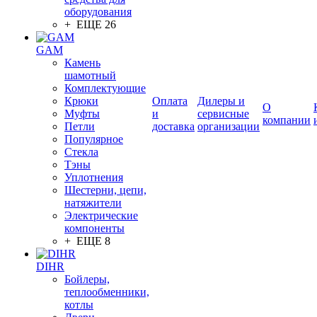
оборудования
+ ЕЩЕ 26
GAM
Камень
шамотный
Комплектующие
Крюки
Оплата
Дилеры и
О
Муфты
и
сервисные
компании
Петли
доставка
организации
Популярное
Стекла
Тэны
Уплотнения
Шестерни, цепи,
натяжители
Электрические
компоненты
+ ЕЩЕ 8
DIHR
Бойлеры,
теплообменники,
котлы