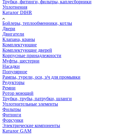
Трубки, фитинги, фильтры, каплесборники
Уплотнения
Каталог DIHR
Бойлеры, теплообменники, котлы
Двери
Двигатели
Клапана, краны
Комплектующие
Комплектующие дверей
Корпусные принадлежности
Муфты, шестерни
Насадки
Популярное
Рампы, турели, оси, з/ч для промывки
Редукторы
Ремни
Ротор моющий
Трубки, трубы, патрубки, шланги
Уплотнительные элементы
Фильтры
Фитинги
Форсунки
Электрические компоненты
Каталог GAM