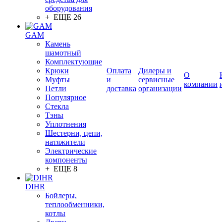
оборудования
+ ЕЩЕ 26
GAM
Камень
шамотный
Комплектующие
Крюки
Оплата
Дилеры и
О
Муфты
и
сервисные
компании
Петли
доставка
организации
Популярное
Стекла
Тэны
Уплотнения
Шестерни, цепи,
натяжители
Электрические
компоненты
+ ЕЩЕ 8
DIHR
Бойлеры,
теплообменники,
котлы