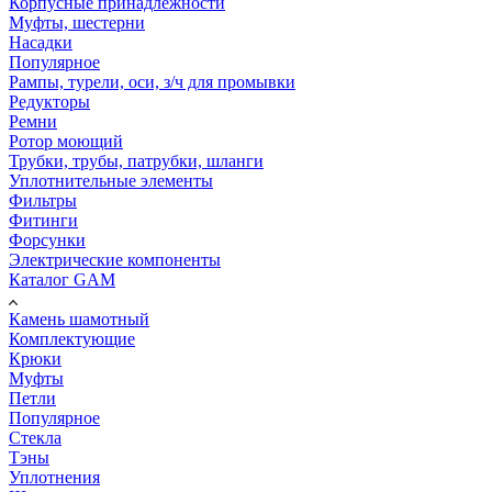
Корпусные принадлежности
Муфты, шестерни
Насадки
Популярное
Рампы, турели, оси, з/ч для промывки
Редукторы
Ремни
Ротор моющий
Трубки, трубы, патрубки, шланги
Уплотнительные элементы
Фильтры
Фитинги
Форсунки
Электрические компоненты
Каталог GAM
Камень шамотный
Комплектующие
Крюки
Муфты
Петли
Популярное
Стекла
Тэны
Уплотнения