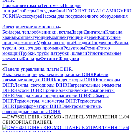
DIHR
Пароконвектоматы
Тестомесы
Печи для
пиццы
Слайсеры
Посудомойки
UNOX
RATIONAL
GAM
RGV
FIO
FORNI
Аксессуары
Насосы для посудомоечного оборудования
—
Электрические компоненты
Бойлеры, теплообменники, котлы
Двери
Двигатели
Клапана,
краны
Комплектующие
Комплектующие дверей
Корпусные
принадлежности
Муфты, шестерни
Насадки
Популярное
Рампы,
турели, оси, з/ч для промывки
Редукторы
Ремни
Ротор
моющий
Трубки, трубы,патрубки, шланги
Уплотнительные
элементы
Фильтры
Фитинги
Форсунки
—
Панели управления, платы DIHR
Выключатели, переключатели, кнопки DIHR
Кабели,
клеммные колодки DIHR
Конденсаторы DIHR
Контакторы
DIHR
Лампы, светодиоды DIHR
Нагревательные элементы
DIHR
Насосы DIHR
Прочие электрические компоненты
DIHR
Реле, датчики, предохранители DIHR
Таймеры
DIHR
Термометры, манометры DIHR
Термостаты
DIHR
Трансформаторы DIHR
Электромагнитные,
соленоидные клапаны DIHR
—
DW76021 DIHR / KROMO - ПАНЕЛЬ УПРАВЛЕНИЯ 11/04
СЕНСОРНАЯ ПАНЕЛЬ