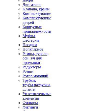
Двери
Двигатели
Клапана, краны
Комплектующие
Комплектующие
дверей
Корпусные
принадлежности
Муфты,
шестерни
Насадки
Популярное
Рампы, турели,
оси, з/ч для
промывки
Редукторы
Ремни
Ротор моющий
Трубки,
трубы,патрубки,
шланги
Уплотнительные
элементы
Фильтры
Фитинги