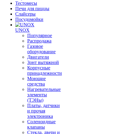
Тестомесы
Печи для пиццы
Слайсеры
Посудомойки
UNOX
Популярное
Распродажа
Газовое
оборудование
Двигатели
Зонт вытяжной
Корпусные
принадлежности
Моющие
средства
Нагревательные
элементы
(ТЭНы)
Платы, датчики
и прочая
электроника
Соленоидные
клапаны
Стекла, двери и