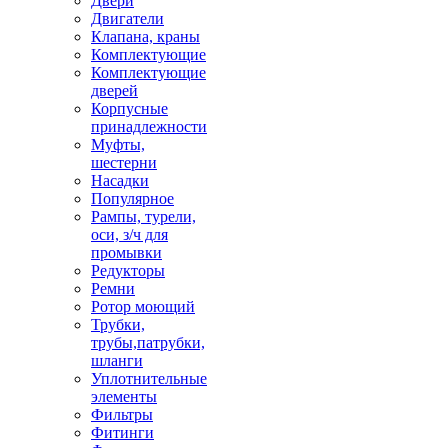
Двери
Двигатели
Клапана, краны
Комплектующие
Комплектующие
дверей
Корпусные
принадлежности
Муфты,
шестерни
Насадки
Популярное
Рампы, турели,
оси, з/ч для
промывки
Редукторы
Ремни
Ротор моющий
Трубки,
трубы,патрубки,
шланги
Уплотнительные
элементы
Фильтры
Фитинги