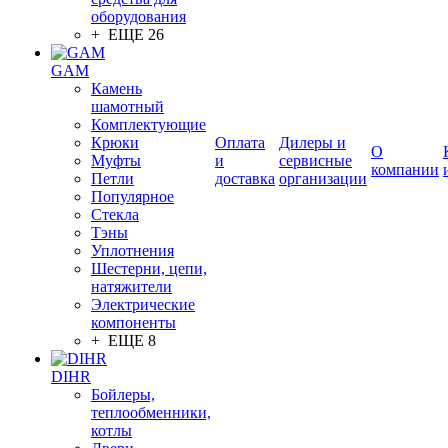
оборудования
+ ЕЩЕ 26
GAM
Камень
шамотный
Комплектующие
Крюки
Оплата
Дилеры и
О
Муфты
и
сервисные
компании
Петли
доставка
организации
Популярное
Стекла
Тэны
Уплотнения
Шестерни, цепи,
натяжители
Электрические
компоненты
+ ЕЩЕ 8
DIHR
Бойлеры,
теплообменники,
котлы