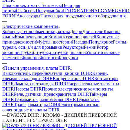
DIHR
Пароконвектоматы
Тестомесы
Печи для
пиццы
Слайсеры
Посудомойки
UNOX
RATIONAL
GAM
RGV
FIO
FORNI
Аксессуары
Насосы для посудомоечного оборудования
—
Электрические компоненты
Бойлеры, теплообменники, котлы
Двери
Двигатели
Клапана,
краны
Комплектующие
Комплектующие дверей
Корпусные
принадлежности
Муфты, шестерни
Насадки
Популярное
Рампы,
турели, оси, з/ч для промывки
Редукторы
Ремни
Ротор
моющий
Трубки, трубы,патрубки, шланги
Уплотнительные
элементы
Фильтры
Фитинги
Форсунки
—
Панели управления, платы DIHR
Выключатели, переключатели, кнопки DIHR
Кабели,
клеммные колодки DIHR
Конденсаторы DIHR
Контакторы
DIHR
Лампы, светодиоды DIHR
Нагревательные элементы
DIHR
Насосы DIHR
Прочие электрические компоненты
DIHR
Реле, датчики, предохранители DIHR
Таймеры
DIHR
Термометры, манометры DIHR
Термостаты
DIHR
Трансформаторы DIHR
Электромагнитные,
соленоидные клапаны DIHR
—
DW93572 DIHR / KROMO - ДИСПЛЕЙ ПРИБОРНОЙ
ПАНЕЛИ TFT 5'' LP/2021 DIHR