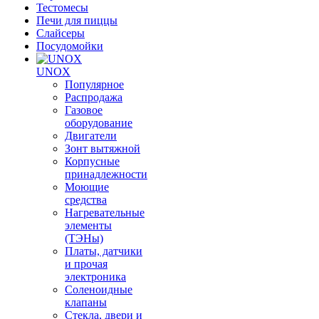
Тестомесы
Печи для пиццы
Слайсеры
Посудомойки
UNOX
Популярное
Распродажа
Газовое
оборудование
Двигатели
Зонт вытяжной
Корпусные
принадлежности
Моющие
средства
Нагревательные
элементы
(ТЭНы)
Платы, датчики
и прочая
электроника
Соленоидные
клапаны
Стекла, двери и