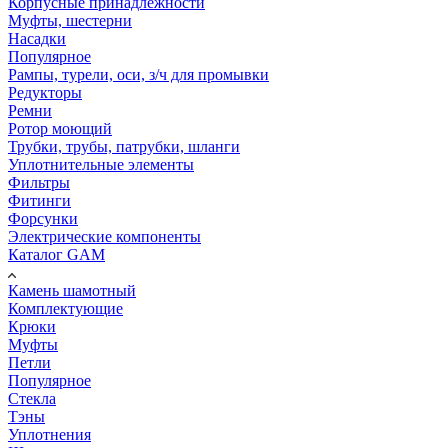
Корпусные принадлежности
Муфты, шестерни
Насадки
Популярное
Рампы, турели, оси, з/ч для промывки
Редукторы
Ремни
Ротор моющий
Трубки, трубы, патрубки, шланги
Уплотнительные элементы
Фильтры
Фитинги
Форсунки
Электрические компоненты
Каталог GAM
Камень шамотный
Комплектующие
Крюки
Муфты
Петли
Популярное
Стекла
Тэны
Уплотнения