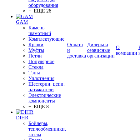
оборудования
+ ЕЩЕ 26
GAM
Камень
шамотный
Комплектующие
Крюки
Оплата
Дилеры и
О
Муфты
и
сервисные
компании
Петли
доставка
организации
Популярное
Стекла
Тэны
Уплотнения
Шестерни, цепи,
натяжители
Электрические
компоненты
+ ЕЩЕ 8
DIHR
Бойлеры,
теплообменники,
котлы