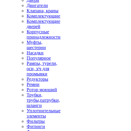
Двери
Двигатели
Клапана, краны
Комплектующие
Комплектующие
дверей
Корпусные
принадлежности
Муфты,
шестерни
Насадки
Популярное
Рампы, турели,
оси, з/ч для
промывки
Редукторы
Ремни
Ротор моющий
Трубки,
трубы,патрубки,
шланги
Уплотнительные
элементы
Фильтры
Фитинги