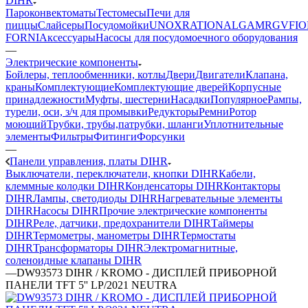
DIHR
Пароконвектоматы
Тестомесы
Печи для
пиццы
Слайсеры
Посудомойки
UNOX
RATIONAL
GAM
RGV
FIO
FORNI
Аксессуары
Насосы для посудомоечного оборудования
—
Электрические компоненты
Бойлеры, теплообменники, котлы
Двери
Двигатели
Клапана,
краны
Комплектующие
Комплектующие дверей
Корпусные
принадлежности
Муфты, шестерни
Насадки
Популярное
Рампы,
турели, оси, з/ч для промывки
Редукторы
Ремни
Ротор
моющий
Трубки, трубы,патрубки, шланги
Уплотнительные
элементы
Фильтры
Фитинги
Форсунки
—
Панели управления, платы DIHR
Выключатели, переключатели, кнопки DIHR
Кабели,
клеммные колодки DIHR
Конденсаторы DIHR
Контакторы
DIHR
Лампы, светодиоды DIHR
Нагревательные элементы
DIHR
Насосы DIHR
Прочие электрические компоненты
DIHR
Реле, датчики, предохранители DIHR
Таймеры
DIHR
Термометры, манометры DIHR
Термостаты
DIHR
Трансформаторы DIHR
Электромагнитные,
соленоидные клапаны DIHR
—
DW93573 DIHR / KROMO - ДИСПЛЕЙ ПРИБОРНОЙ
ПАНЕЛИ TFT 5'' LP/2021 NEUTRA