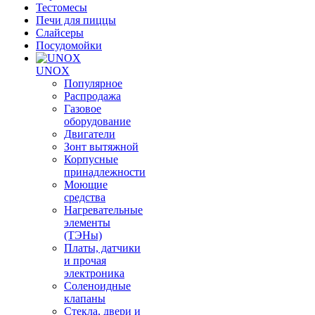
Тестомесы
Печи для пиццы
Слайсеры
Посудомойки
UNOX
Популярное
Распродажа
Газовое
оборудование
Двигатели
Зонт вытяжной
Корпусные
принадлежности
Моющие
средства
Нагревательные
элементы
(ТЭНы)
Платы, датчики
и прочая
электроника
Соленоидные
клапаны
Стекла, двери и