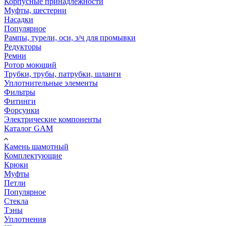
Корпусные принадлежности
Муфты, шестерни
Насадки
Популярное
Рампы, турели, оси, з/ч для промывки
Редукторы
Ремни
Ротор моющий
Трубки, трубы, патрубки, шланги
Уплотнительные элементы
Фильтры
Фитинги
Форсунки
Электрические компоненты
Каталог GAM
Камень шамотный
Комплектующие
Крюки
Муфты
Петли
Популярное
Стекла
Тэны
Уплотнения