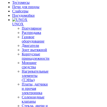
Тестомесы
Печи для пиццы
Слайсеры
Посудомойки
UNOX
Популярное
Распродажа
Газовое
оборудование
Двигатели
Зонт вытяжной
Корпусные
принадлежности
Моющие
средства
Нагревательные
элементы
(ТЭНы)
Платы, датчики
и прочая
электроника
Соленоидные
клапаны
Стекла, двери и