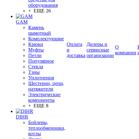
оборудования
+ ЕЩЕ 26
GAM
Камень
шамотный
Комплектующие
Крюки
Оплата
Дилеры и
О
Муфты
и
сервисные
компании
Петли
доставка
организации
Популярное
Стекла
Тэны
Уплотнения
Шестерни, цепи,
натяжители
Электрические
компоненты
+ ЕЩЕ 8
DIHR
Бойлеры,
теплообменники,
котлы