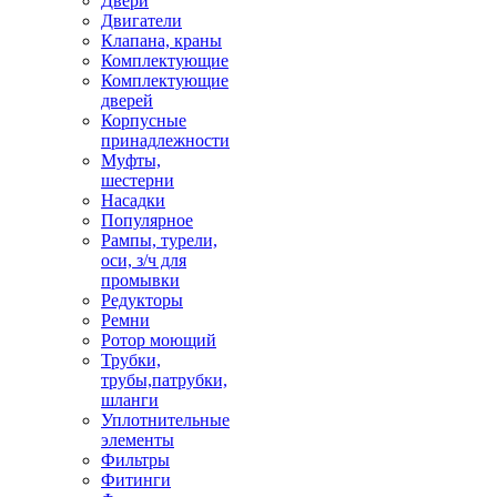
Двери
Двигатели
Клапана, краны
Комплектующие
Комплектующие
дверей
Корпусные
принадлежности
Муфты,
шестерни
Насадки
Популярное
Рампы, турели,
оси, з/ч для
промывки
Редукторы
Ремни
Ротор моющий
Трубки,
трубы,патрубки,
шланги
Уплотнительные
элементы
Фильтры
Фитинги