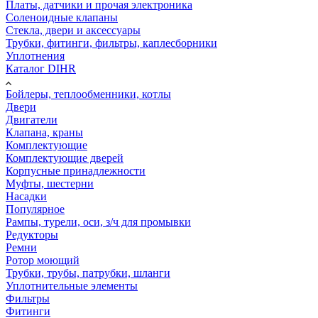
Платы, датчики и прочая электроника
Соленоидные клапаны
Стекла, двери и аксессуары
Трубки, фитинги, фильтры, каплесборники
Уплотнения
Каталог DIHR
Бойлеры, теплообменники, котлы
Двери
Двигатели
Клапана, краны
Комплектующие
Комплектующие дверей
Корпусные принадлежности
Муфты, шестерни
Насадки
Популярное
Рампы, турели, оси, з/ч для промывки
Редукторы
Ремни
Ротор моющий
Трубки, трубы, патрубки, шланги
Уплотнительные элементы
Фильтры
Фитинги