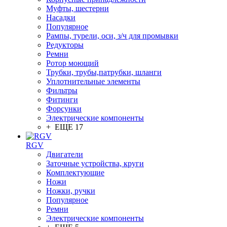
Муфты, шестерни
Насадки
Популярное
Рампы, турели, оси, з/ч для промывки
Редукторы
Ремни
Ротор моющий
Трубки, трубы,патрубки, шланги
Уплотнительные элементы
Фильтры
Фитинги
Форсунки
Электрические компоненты
+ ЕЩЕ 17
RGV
Двигатели
Заточные устройства, круги
Комплектующие
Ножи
Ножки, ручки
Популярное
Ремни
Электрические компоненты