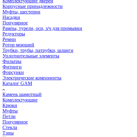
Комплектующие дверей
Корпусные принадлежности
Муфты, шестерни
Насадки
Популярное
Рампы, турели, оси, з/ч для промывки
Редукторы
Ремни
Ротор моющий
Трубки, трубы, патрубки, шланги
Уплотнительные элементы
Фильтры
Фитинги
Форсунки
Электрические компоненты
Каталог GAM
Камень шамотный
Комплектующие
Крюки
Муфты
Петли
Популярное
Стекла
Тэны