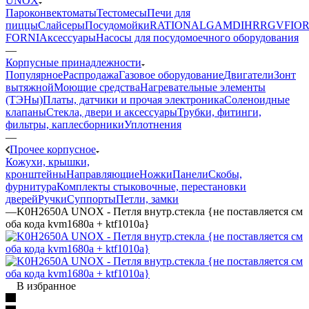
UNOX
Пароконвектоматы
Тестомесы
Печи для
пиццы
Слайсеры
Посудомойки
RATIONAL
GAM
DIHR
RGV
FIOR
FORNI
Аксессуары
Насосы для посудомоечного оборудования
—
Корпусные принадлежности
Популярное
Распродажа
Газовое оборудование
Двигатели
Зонт
вытяжной
Моющие средства
Нагревательные элементы
(ТЭНы)
Платы, датчики и прочая электроника
Соленоидные
клапаны
Стекла, двери и аксессуары
Трубки, фитинги,
фильтры, каплесборники
Уплотнения
—
Прочее корпусное
Кожухи, крышки,
кронштейны
Направляющие
Ножки
Панели
Cкобы,
фурнитура
Комплекты стыковочные, перестановки
дверей
Ручки
Суппорты
Петли, замки
—
K0H2650A UNOX - Петля внутр.стекла {не поставляется см
оба кода kvm1680a + ktf1010a}
В избранное