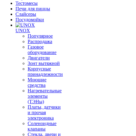
Тестомесы
Печи для пиццы
Слайсеры
Посудомойки
UNOX
Популярное
Распродажа
Газовое
оборудование
Двигатели
Зонт вытяжной
Корпусные
принадлежности
Моющие
средства
Нагревательные
элементы
(ТЭНы)
Платы, датчики
и прочая
электроника
Соленоидные
клапаны
Стекла, двери и