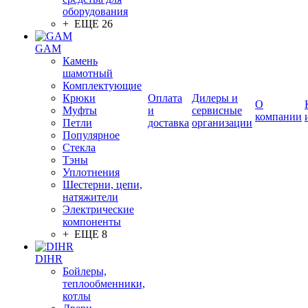
оборудования
+ ЕЩЕ 26
GAM
Камень
шамотный
Комплектующие
Крюки
Оплата
Дилеры и
О
Муфты
и
сервисные
компании
Петли
доставка
организации
Популярное
Стекла
Тэны
Уплотнения
Шестерни, цепи,
натяжители
Электрические
компоненты
+ ЕЩЕ 8
DIHR
Бойлеры,
теплообменники,
котлы