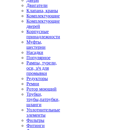
Двери
Двигатели
Клапана, краны
Комплектующие
Комплектующие
дверей
Корпусные
принадлежности
Муфты,
шестерни
Насадки
Популярное
Рампы, турели,
оси, з/ч для
промывки
Редукторы
Ремни
Ротор моющий
Трубки,
трубы,патрубки,
шланги
Уплотнительные
элементы
Фильтры
Фитинги