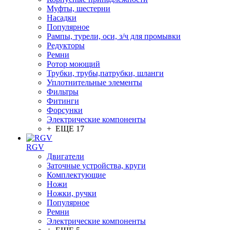
Муфты, шестерни
Насадки
Популярное
Рампы, турели, оси, з/ч для промывки
Редукторы
Ремни
Ротор моющий
Трубки, трубы,патрубки, шланги
Уплотнительные элементы
Фильтры
Фитинги
Форсунки
Электрические компоненты
+ ЕЩЕ 17
RGV
Двигатели
Заточные устройства, круги
Комплектующие
Ножи
Ножки, ручки
Популярное
Ремни
Электрические компоненты