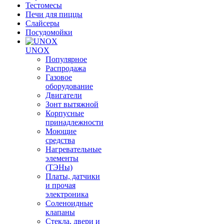
Тестомесы
Печи для пиццы
Слайсеры
Посудомойки
UNOX
Популярное
Распродажа
Газовое
оборудование
Двигатели
Зонт вытяжной
Корпусные
принадлежности
Моющие
средства
Нагревательные
элементы
(ТЭНы)
Платы, датчики
и прочая
электроника
Соленоидные
клапаны
Стекла, двери и