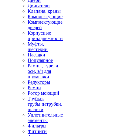
Двери
Двигатели
Клапана, краны
Комплектующие
Комплектующие
дверей
Корпусные
принадлежности
Муфты,
шестерни
Насадки
Популярное
Рампы, турели,
оси, з/ч для
промывки
Редукторы
Ремни
Ротор моющий
Трубки,
трубы,патрубки,
шланги
Уплотнительные
элементы
Фильтры
Фитинги