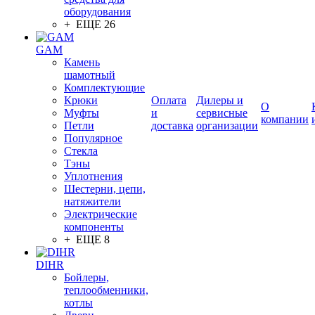
оборудования
+ ЕЩЕ 26
GAM
Камень
шамотный
Комплектующие
Крюки
Оплата
Дилеры и
О
Муфты
и
сервисные
компании
Петли
доставка
организации
Популярное
Стекла
Тэны
Уплотнения
Шестерни, цепи,
натяжители
Электрические
компоненты
+ ЕЩЕ 8
DIHR
Бойлеры,
теплообменники,
котлы