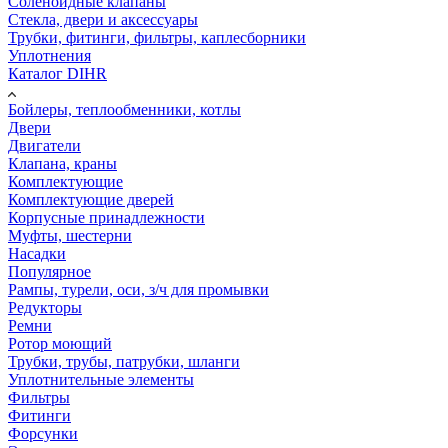
Соленоидные клапаны
Стекла, двери и аксессуары
Трубки, фитинги, фильтры, каплесборники
Уплотнения
Каталог DIHR
Бойлеры, теплообменники, котлы
Двери
Двигатели
Клапана, краны
Комплектующие
Комплектующие дверей
Корпусные принадлежности
Муфты, шестерни
Насадки
Популярное
Рампы, турели, оси, з/ч для промывки
Редукторы
Ремни
Ротор моющий
Трубки, трубы, патрубки, шланги
Уплотнительные элементы
Фильтры
Фитинги
Форсунки