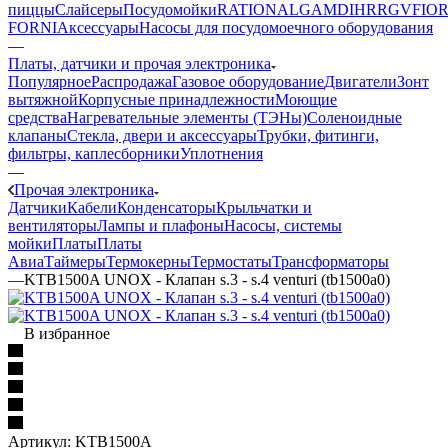
пиццы
Слайсеры
Посудомойки
RATIONAL
GAM
DIHR
RGV
FIOR
FORNI
Аксессуары
Насосы для посудомоечного оборудования
—
Платы, датчики и прочая электроника
Популярное
Распродажа
Газовое оборудование
Двигатели
Зонт
вытяжной
Корпусные принадлежности
Моющие
средства
Нагревательные элементы (ТЭНы)
Соленоидные
клапаны
Стекла, двери и аксессуары
Трубки, фитинги,
фильтры, каплесборники
Уплотнения
—
Прочая электроника
Датчики
Кабели
Конденсаторы
Крыльчатки и
вентиляторы
Лампы и плафоны
Насосы, системы
мойки
Платы
Платы
Авиа
Таймеры
Термокерны
Термостаты
Трансформаторы
—
KTB1500A UNOX - Клапан s.3 - s.4 venturi (tb1500a0)
В избранное
Артикул:
KTB1500A