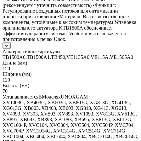
(рекомендуется уточнить совместимость) •Функция:
Регулирование воздушных потоков для оптимизации
процесса приготовления •Материал: Высококачественные
компоненты, устойчивые к высоким температурам Установка
оригинального актуатора KTB1500A обеспечивает
эффективную работу системы Venturi и высокое качество
приготовления в печах Unox.
Альтернативные артикулы
TB1500A0,TB1500A1,TB450,VE1135A0,VE115A,VE1565A0
Длина (мм)
150
Ширина (мм)
120
Высота (мм)
70
УстанавливаетсяВМоделяхUNOXGAM
XV1003G, XB403G, XB603G, XB803G, XG813G, XG413G,
XG613G, XB803, XB403, XB603, XG813, XG413, XG613,
XV4093, XV393, XV593, XV893, XV1093, XV813G, XV513G,
XB895, XB693, XB893, XB1083, XB695, XB813G, XB613G,
XVC1004P, XVC104, XVC304, XVC504, XVC504P, XVC704,
XVC704P, XVC1014G, XVC314G, XVC514G, XVC714G,
XBC1004, XBC404, XBC604, XBC804, XBC1014G, XBC614G,