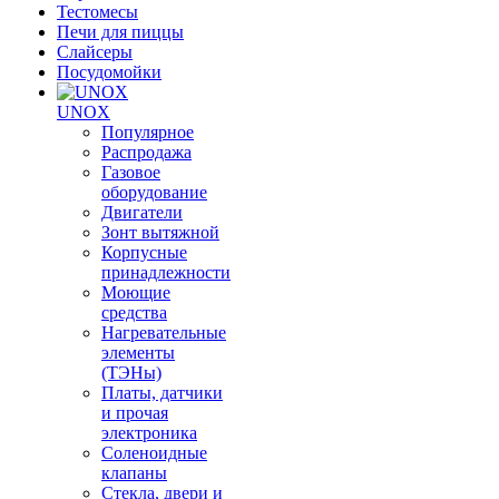
Тестомесы
Печи для пиццы
Слайсеры
Посудомойки
UNOX
Популярное
Распродажа
Газовое
оборудование
Двигатели
Зонт вытяжной
Корпусные
принадлежности
Моющие
средства
Нагревательные
элементы
(ТЭНы)
Платы, датчики
и прочая
электроника
Соленоидные
клапаны
Стекла, двери и