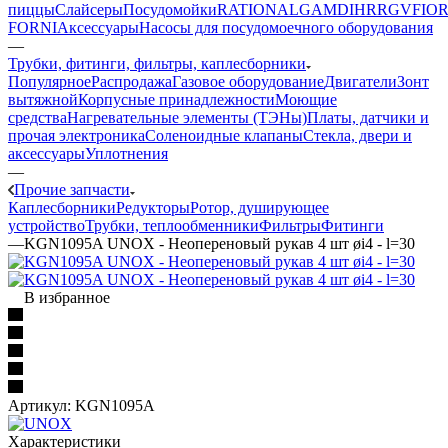
пиццы
Слайсеры
Посудомойки
RATIONAL
GAM
DIHR
RGV
FIOR
FORNI
Аксессуары
Насосы для посудомоечного оборудования
—
Трубки, фитинги, фильтры, каплесборники
Популярное
Распродажа
Газовое оборудование
Двигатели
Зонт
вытяжной
Корпусные принадлежности
Моющие
средства
Нагревательные элементы (ТЭНы)
Платы, датчики и
прочая электроника
Соленоидные клапаны
Стекла, двери и
аксессуары
Уплотнения
—
Прочие запчасти
Каплесборники
Редукторы
Ротор, душирующее
устройство
Трубки, теплообменники
Фильтры
Фитинги
—
KGN1095A UNOX - Неопереновый рукав 4 шт øi4 - l=30
В избранное
Артикул:
KGN1095A
Характеристики