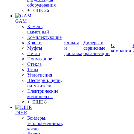
оборудования
+ ЕЩЕ 26
GAM
Камень
шамотный
Комплектующие
Крюки
Оплата
Дилеры и
О
Муфты
и
сервисные
компании
Петли
доставка
организации
Популярное
Стекла
Тэны
Уплотнения
Шестерни, цепи,
натяжители
Электрические
компоненты
+ ЕЩЕ 8
DIHR
Бойлеры,
теплообменники,
котлы