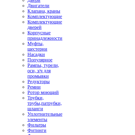
Двери
Двигатели
Клапана, краны
Комплектующие
Комплектующие
дверей
Корпусные
принадлежности
Муфты,
шестерни
Насадки
Популярное
Рампы, турели,
оси, з/ч для
промывки
Редукторы
Ремни
Ротор моющий
Трубки,
трубы,патрубки,
шланги
Уплотнительные
элементы
Фильтры
Фитинги