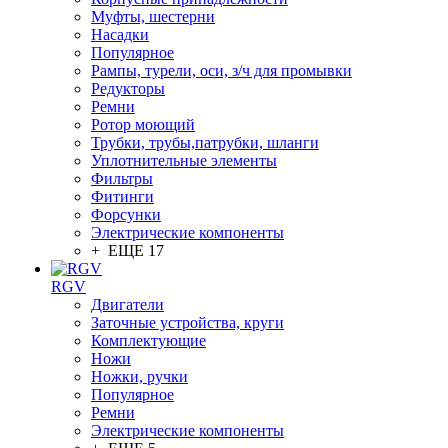
Муфты, шестерни
Насадки
Популярное
Рампы, турели, оси, з/ч для промывки
Редукторы
Ремни
Ротор моющий
Трубки, трубы,патрубки, шланги
Уплотнительные элементы
Фильтры
Фитинги
Форсунки
Электрические компоненты
+ ЕЩЕ 17
RGV
Двигатели
Заточные устройства, круги
Комплектующие
Ножи
Ножки, ручки
Популярное
Ремни
Электрические компоненты