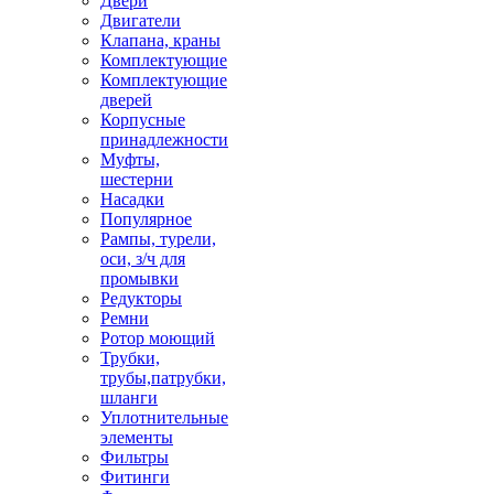
Двери
Двигатели
Клапана, краны
Комплектующие
Комплектующие
дверей
Корпусные
принадлежности
Муфты,
шестерни
Насадки
Популярное
Рампы, турели,
оси, з/ч для
промывки
Редукторы
Ремни
Ротор моющий
Трубки,
трубы,патрубки,
шланги
Уплотнительные
элементы
Фильтры
Фитинги