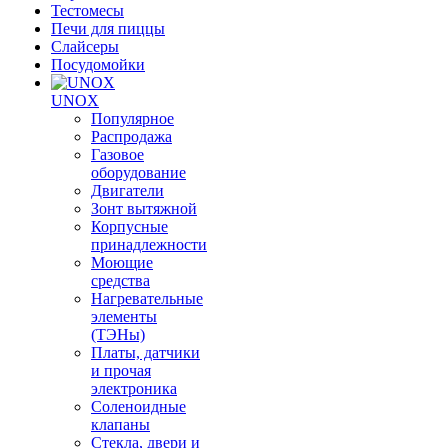
Тестомесы
Печи для пиццы
Слайсеры
Посудомойки
UNOX
Популярное
Распродажа
Газовое
оборудование
Двигатели
Зонт вытяжной
Корпусные
принадлежности
Моющие
средства
Нагревательные
элементы
(ТЭНы)
Платы, датчики
и прочая
электроника
Соленоидные
клапаны
Стекла, двери и