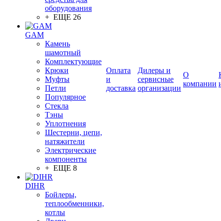
оборудования
+ ЕЩЕ 26
GAM
Камень
шамотный
Комплектующие
Крюки
Оплата
Дилеры и
О
Муфты
и
сервисные
компании
Петли
доставка
организации
Популярное
Стекла
Тэны
Уплотнения
Шестерни, цепи,
натяжители
Электрические
компоненты
+ ЕЩЕ 8
DIHR
Бойлеры,
теплообменники,
котлы