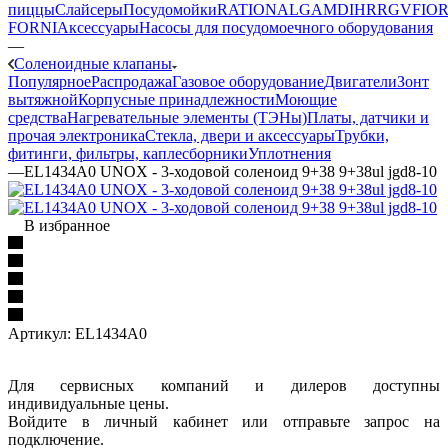
пиццы
Слайсеры
Посудомойки
RATIONAL
GAM
DIHR
RGV
FIOR
FORNI
Аксессуары
Насосы для посудомоечного оборудования
—
Соленоидные клапаны
Популярное
Распродажа
Газовое оборудование
Двигатели
Зонт
вытяжной
Корпусные принадлежности
Моющие
средства
Нагревательные элементы (ТЭНы)
Платы, датчики и
прочая электроника
Стекла, двери и аксессуары
Трубки,
фитинги, фильтры, каплесборники
Уплотнения
—
EL1434A0 UNOX - 3-ходовой соленоид 9+38 9+38ul jgd8-10
В избранное
Артикул:
EL1434A0
Для сервисных компаний и дилеров доступны
индивидуальные цены.
Войдите в личный кабинет или отправьте запрос на
подключение.