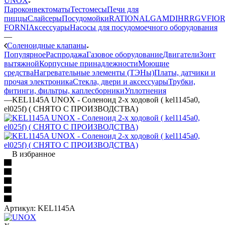
UNOX
Пароконвектоматы
Тестомесы
Печи для
пиццы
Слайсеры
Посудомойки
RATIONAL
GAM
DIHR
RGV
FIOR
FORNI
Аксессуары
Насосы для посудомоечного оборудования
—
Соленоидные клапаны
Популярное
Распродажа
Газовое оборудование
Двигатели
Зонт
вытяжной
Корпусные принадлежности
Моющие
средства
Нагревательные элементы (ТЭНы)
Платы, датчики и
прочая электроника
Стекла, двери и аксессуары
Трубки,
фитинги, фильтры, каплесборники
Уплотнения
—
KEL1145A UNOX - Соленоид 2-х ходовой ( kel1145a0,
el025f) ( СНЯТО С ПРОИЗВОДСТВА)
В избранное
Артикул:
KEL1145A