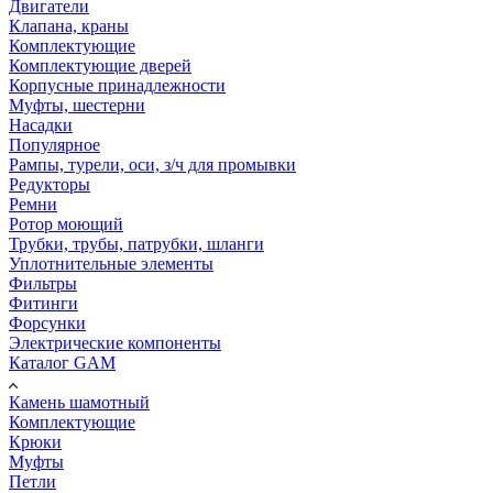
Двигатели
Клапана, краны
Комплектующие
Комплектующие дверей
Корпусные принадлежности
Муфты, шестерни
Насадки
Популярное
Рампы, турели, оси, з/ч для промывки
Редукторы
Ремни
Ротор моющий
Трубки, трубы, патрубки, шланги
Уплотнительные элементы
Фильтры
Фитинги
Форсунки
Электрические компоненты
Каталог GAM
Камень шамотный
Комплектующие
Крюки
Муфты
Петли