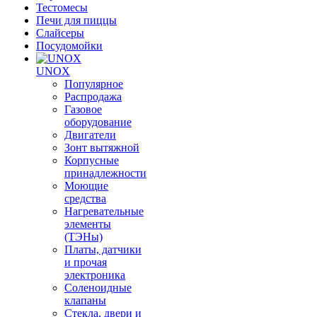
Тестомесы
Печи для пиццы
Слайсеры
Посудомойки
UNOX
Популярное
Распродажа
Газовое
оборудование
Двигатели
Зонт вытяжной
Корпусные
принадлежности
Моющие
средства
Нагревательные
элементы
(ТЭНы)
Платы, датчики
и прочая
электроника
Соленоидные
клапаны
Стекла, двери и