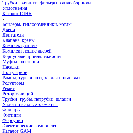
Трубки, фитинги, фильтры, каплесборники
Уплотнения
Каталог DIHR
Бойлеры, теплообменники, котлы
Двери
Двигатели
Клапана, краны
Комплектующие
Комплектующие дверей
Корпусные принадлежности
Муфты, шестерни
Насадки
Популярное
Рампы, турели, оси, з/ч для промывки
Редукторы
Ремни
Ротор моющий
Трубки, трубы, патрубки, шланги
Уплотнительные элементы
Фильтры
Фитинги
Форсунки
Электрические компоненты
Каталог GAM