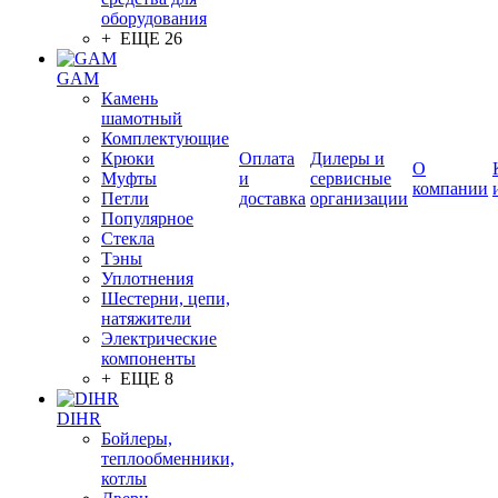
оборудования
+ ЕЩЕ 26
GAM
Камень
шамотный
Комплектующие
Крюки
Оплата
Дилеры и
О
Муфты
и
сервисные
компании
Петли
доставка
организации
Популярное
Стекла
Тэны
Уплотнения
Шестерни, цепи,
натяжители
Электрические
компоненты
+ ЕЩЕ 8
DIHR
Бойлеры,
теплообменники,
котлы