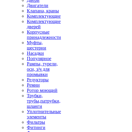
Двери
Двигатели
Клапана, краны
Комплектующие
Комплектующие
дверей
Корпусные
принадлежности
Муфты,
шестерни
Насадки
Популярное
Рампы, турели,
оси, з/ч для
промывки
Редукторы
Ремни
Ротор моющий
Трубки,
трубы,патрубки,
шланги
Уплотнительные
элементы
Фильтры
Фитинги