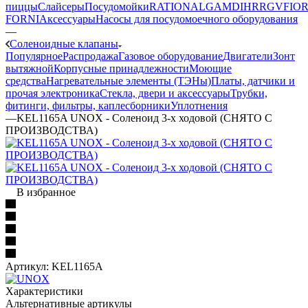
пиццы
Слайсеры
Посудомойки
RATIONAL
GAM
DIHR
RGV
FIOR
FORNI
Аксессуары
Насосы для посудомоечного оборудования
—
Соленоидные клапаны
Популярное
Распродажа
Газовое оборудование
Двигатели
Зонт
вытяжной
Корпусные принадлежности
Моющие
средства
Нагревательные элементы (ТЭНы)
Платы, датчики и
прочая электроника
Стекла, двери и аксессуары
Трубки,
фитинги, фильтры, каплесборники
Уплотнения
—
KEL1165A UNOX - Соленоид 3-х ходовой (СНЯТО С
ПРОИЗВОДСТВА)
В избранное
Артикул:
KEL1165A
Характеристики
Альтернативные артикулы