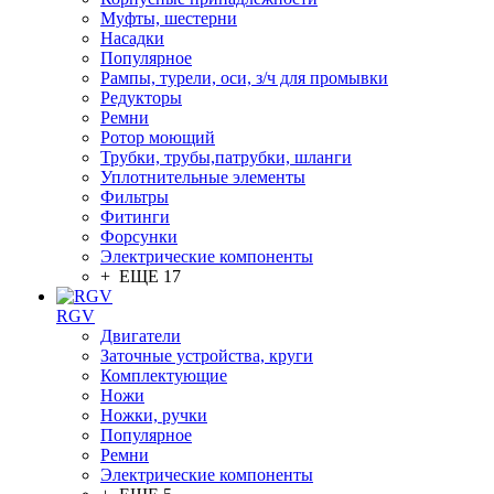
Муфты, шестерни
Насадки
Популярное
Рампы, турели, оси, з/ч для промывки
Редукторы
Ремни
Ротор моющий
Трубки, трубы,патрубки, шланги
Уплотнительные элементы
Фильтры
Фитинги
Форсунки
Электрические компоненты
+ ЕЩЕ 17
RGV
Двигатели
Заточные устройства, круги
Комплектующие
Ножи
Ножки, ручки
Популярное
Ремни
Электрические компоненты