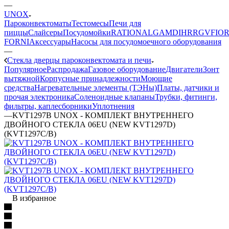
—
UNOX
Пароконвектоматы
Тестомесы
Печи для
пиццы
Слайсеры
Посудомойки
RATIONAL
GAM
DIHR
RGV
FIOR
FORNI
Аксессуары
Насосы для посудомоечного оборудования
—
Стекла дверцы пароконвектомата и печи
Популярное
Распродажа
Газовое оборудование
Двигатели
Зонт
вытяжной
Корпусные принадлежности
Моющие
средства
Нагревательные элементы (ТЭНы)
Платы, датчики и
прочая электроника
Соленоидные клапаны
Трубки, фитинги,
фильтры, каплесборники
Уплотнения
—
KVT1297B UNOX - КОМПЛЕКТ ВНУТРЕННЕГО
ДВОЙНОГО СТЕКЛА 06EU (NEW KVT1297D)
(KVT1297C/B)
В избранное