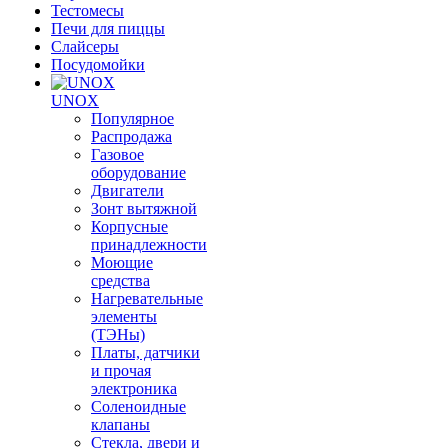
Тестомесы
Печи для пиццы
Слайсеры
Посудомойки
UNOX
Популярное
Распродажа
Газовое
оборудование
Двигатели
Зонт вытяжной
Корпусные
принадлежности
Моющие
средства
Нагревательные
элементы
(ТЭНы)
Платы, датчики
и прочая
электроника
Соленоидные
клапаны
Стекла, двери и