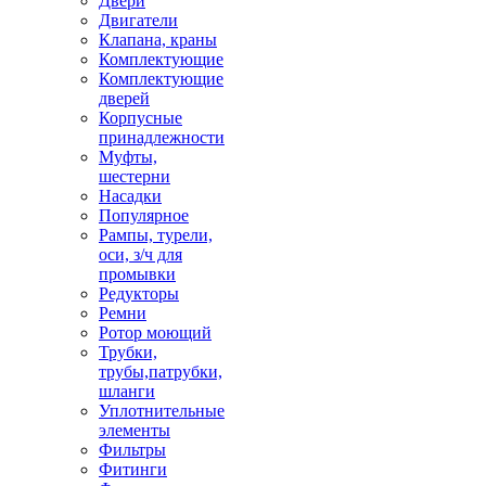
Двери
Двигатели
Клапана, краны
Комплектующие
Комплектующие
дверей
Корпусные
принадлежности
Муфты,
шестерни
Насадки
Популярное
Рампы, турели,
оси, з/ч для
промывки
Редукторы
Ремни
Ротор моющий
Трубки,
трубы,патрубки,
шланги
Уплотнительные
элементы
Фильтры
Фитинги