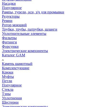
Насадки
Популярное
Рампы, турели, оси, з/ч для промывки
Редукторы
Ремни
Ротор моющий
Трубки, трубы, патрубки, шланги
Уплотнительные элементы
Фильтры
Фитинги
Форсунки
Электрические компоненты
Каталог GAM
Камень шамотный
Комплектующие
Крюки
Муфты
Петли
Популярное
Стекла
Тэны
Уплотнения
Шестерни
Электрические компоненты