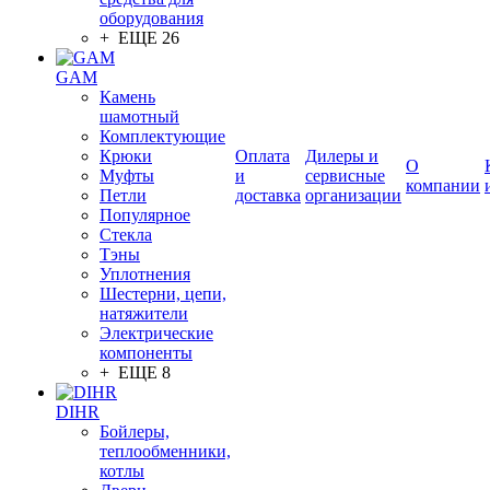
оборудования
+ ЕЩЕ 26
GAM
Камень
шамотный
Комплектующие
Крюки
Оплата
Дилеры и
О
Муфты
и
сервисные
компании
Петли
доставка
организации
Популярное
Стекла
Тэны
Уплотнения
Шестерни, цепи,
натяжители
Электрические
компоненты
+ ЕЩЕ 8
DIHR
Бойлеры,
теплообменники,
котлы