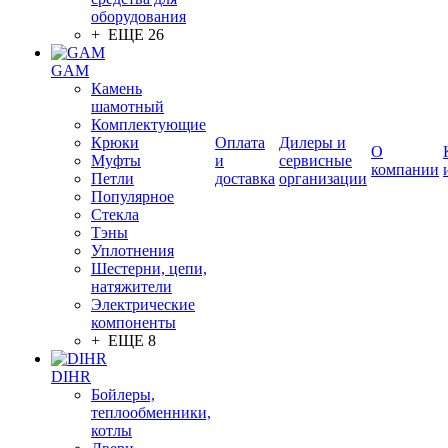
оборудования
+ ЕЩЕ 26
GAM
Камень
шамотный
Комплектующие
Крюки
Оплата
Дилеры и
О
Муфты
и
сервисные
компании
Петли
доставка
организации
Популярное
Стекла
Тэны
Уплотнения
Шестерни, цепи,
натяжители
Электрические
компоненты
+ ЕЩЕ 8
DIHR
Бойлеры,
теплообменники,
котлы