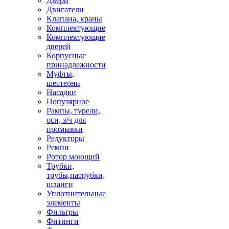
Двери
Двигатели
Клапана, краны
Комплектующие
Комплектующие
дверей
Корпусные
принадлежности
Муфты,
шестерни
Насадки
Популярное
Рампы, турели,
оси, з/ч для
промывки
Редукторы
Ремни
Ротор моющий
Трубки,
трубы,патрубки,
шланги
Уплотнительные
элементы
Фильтры
Фитинги