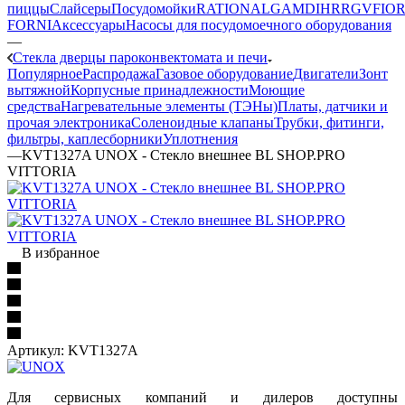
пиццы
Слайсеры
Посудомойки
RATIONAL
GAM
DIHR
RGV
FIOR
FORNI
Аксессуары
Насосы для посудомоечного оборудования
—
Стекла дверцы пароконвектомата и печи
Популярное
Распродажа
Газовое оборудование
Двигатели
Зонт
вытяжной
Корпусные принадлежности
Моющие
средства
Нагревательные элементы (ТЭНы)
Платы, датчики и
прочая электроника
Соленоидные клапаны
Трубки, фитинги,
фильтры, каплесборники
Уплотнения
—
KVT1327A UNOX - Стекло внешнее BL SHOP.PRO
VITTORIA
В избранное
Артикул:
KVT1327A
Для сервисных компаний и дилеров доступны