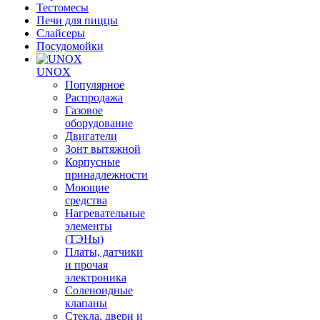
Тестомесы
Печи для пиццы
Слайсеры
Посудомойки
UNOX
Популярное
Распродажа
Газовое
оборудование
Двигатели
Зонт вытяжной
Корпусные
принадлежности
Моющие
средства
Нагревательные
элементы
(ТЭНы)
Платы, датчики
и прочая
электроника
Соленоидные
клапаны
Стекла, двери и