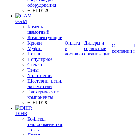
оборудования
+ ЕЩЕ 26
GAM
Камень
шамотный
Комплектующие
Крюки
Оплата
Дилеры и
О
Муфты
и
сервисные
компании
Петли
доставка
организации
Популярное
Стекла
Тэны
Уплотнения
Шестерни, цепи,
натяжители
Электрические
компоненты
+ ЕЩЕ 8
DIHR
Бойлеры,
теплообменники,
котлы