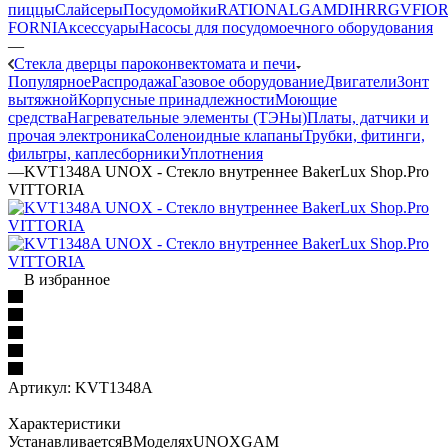
пиццы
Слайсеры
Посудомойки
RATIONAL
GAM
DIHR
RGV
FIOR
FORNI
Аксессуары
Насосы для посудомоечного оборудования
—
Стекла дверцы пароконвектомата и печи
Популярное
Распродажа
Газовое оборудование
Двигатели
Зонт
вытяжной
Корпусные принадлежности
Моющие
средства
Нагревательные элементы (ТЭНы)
Платы, датчики и
прочая электроника
Соленоидные клапаны
Трубки, фитинги,
фильтры, каплесборники
Уплотнения
—
KVT1348A UNOX - Стекло внутреннее BakerLux Shop.Pro
VITTORIA
В избранное
Артикул:
KVT1348A
Характеристики
УстанавливаетсяВМоделяхUNOXGAM