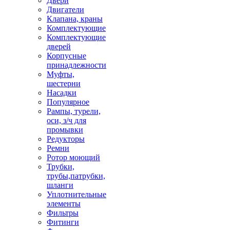
Двери
Двигатели
Клапана, краны
Комплектующие
Комплектующие
дверей
Корпусные
принадлежности
Муфты,
шестерни
Насадки
Популярное
Рампы, турели,
оси, з/ч для
промывки
Редукторы
Ремни
Ротор моющий
Трубки,
трубы,патрубки,
шланги
Уплотнительные
элементы
Фильтры
Фитинги