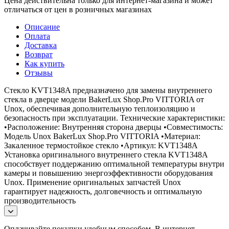
Цена действительна только для интернет-магазина и может
отличаться от цен в розничных магазинах
Описание
Оплата
Доставка
Возврат
Как купить
Отзывы
Стекло KVT1348A предназначено для замены внутреннего
стекла в дверце модели BakerLux Shop.Pro VITTORIA от
Unox, обеспечивая дополнительную теплоизоляцию и
безопасность при эксплуатации. Технические характеристики:
•Расположение: Внутренняя сторона дверцы •Совместимость:
Модель Unox BakerLux Shop.Pro VITTORIA •Материал:
Закаленное термостойкое стекло •Артикул: KVT1348A
Установка оригинального внутреннего стекла KVT1348A
способствует поддержанию оптимальной температуры внутри
камеры и повышению энергоэффективности оборудования
Unox. Применение оригинальных запчастей Unox
гарантирует надежность, долговечность и оптимальную
производительность
Оплачивайте покупки удобным способом. В интернет-