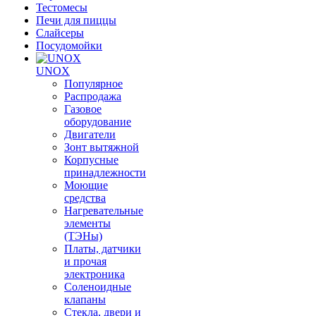
Тестомесы
Печи для пиццы
Слайсеры
Посудомойки
UNOX
Популярное
Распродажа
Газовое
оборудование
Двигатели
Зонт вытяжной
Корпусные
принадлежности
Моющие
средства
Нагревательные
элементы
(ТЭНы)
Платы, датчики
и прочая
электроника
Соленоидные
клапаны
Стекла, двери и