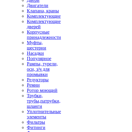
Двери
Двигатели
Клапана, краны
Комплектующие
Комплектующие
дверей
Корпусные
принадлежности
Муфты,
шестерни
Насадки
Популярное
Рампы, турели,
оси, з/ч для
промывки
Редукторы
Ремни
Ротор моющий
Трубки,
трубы,патрубки,
шланги
Уплотнительные
элементы
Фильтры
Фитинги