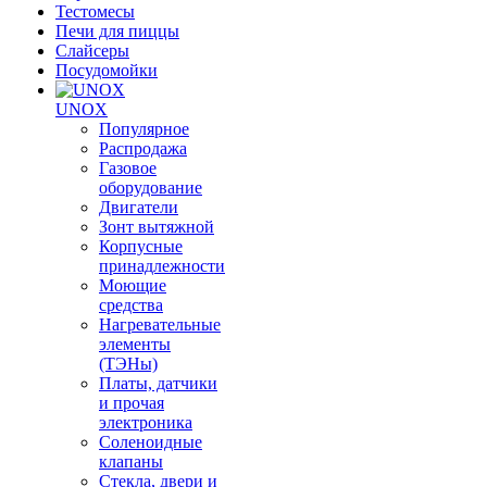
Тестомесы
Печи для пиццы
Слайсеры
Посудомойки
UNOX
Популярное
Распродажа
Газовое
оборудование
Двигатели
Зонт вытяжной
Корпусные
принадлежности
Моющие
средства
Нагревательные
элементы
(ТЭНы)
Платы, датчики
и прочая
электроника
Соленоидные
клапаны
Стекла, двери и