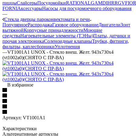
пиццы
Слайсеры
Посудомойки
RATIONAL
GAM
DIHR
RGV
FIOR
FORNI
Аксессуары
Насосы для посудомоечного оборудования
—
Стекла дверцы пароконвектомата и печи
Популярное
Распродажа
Газовое оборудование
Двигатели
Зонт
вытяжной
Корпусные принадлежности
Моющие
средства
Нагревательные элементы (ТЭНы)
Платы, датчики и
прочая электроника
Соленоидные клапаны
Трубки, фитинги,
фильтры, каплесборники
Уплотнения
—
VT1001A1 UNOX - Стекло внеш. Желт. 943x730x4
(vt1002a0)(СНЯТО С ПР-ВА)
В избранное
Артикул:
VT1001A1
Характеристики
Альтернативные артикулы