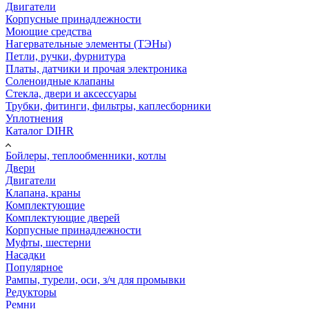
Двигатели
Корпусные принадлежности
Моющие средства
Нагервательные элементы (ТЭНы)
Петли, ручки, фурнитура
Платы, датчики и прочая электроника
Соленоидные клапаны
Стекла, двери и аксессуары
Трубки, фитинги, фильтры, каплесборники
Уплотнения
Каталог DIHR
Бойлеры, теплообменники, котлы
Двери
Двигатели
Клапана, краны
Комплектующие
Комплектующие дверей
Корпусные принадлежности
Муфты, шестерни
Насадки
Популярное
Рампы, турели, оси, з/ч для промывки
Редукторы
Ремни