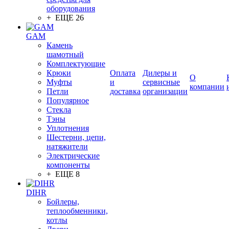
оборудования
+ ЕЩЕ 26
GAM
Камень
шамотный
Комплектующие
Крюки
Оплата
Дилеры и
О
Муфты
и
сервисные
компании
Петли
доставка
организации
Популярное
Стекла
Тэны
Уплотнения
Шестерни, цепи,
натяжители
Электрические
компоненты
+ ЕЩЕ 8
DIHR
Бойлеры,
теплообменники,
котлы