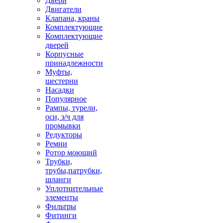
Двери
Двигатели
Клапана, краны
Комплектующие
Комплектующие
дверей
Корпусные
принадлежности
Муфты,
шестерни
Насадки
Популярное
Рампы, турели,
оси, з/ч для
промывки
Редукторы
Ремни
Ротор моющий
Трубки,
трубы,патрубки,
шланги
Уплотнительные
элементы
Фильтры
Фитинги