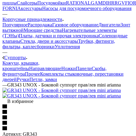
пиццы
Слайсеры
Посудомойки
RATIONAL
GAM
DIHR
RGV
FIOR
FORNI
Аксессуары
Насосы для посудомоечного оборудования
—
Корпусные принадлежности
Популярное
Распродажа
Газовое оборудование
Двигатели
Зонт
вытяжной
Моющие средства
Нагревательные элементы
(ТЭНы)
Платы, датчики и прочая электроника
Соленоидные
клапаны
Стекла, двери и аксессуары
Трубки, фитинги,
фильтры, каплесборники
Уплотнения
—
Суппорты
Кожухи, крышки,
кронштейны
Направляющие
Ножки
Панели
Cкобы,
фурнитура
Прочее
Комплекты стыковочные, перестановки
дверей
Ручки
Петли, замки
—
GR343 UNOX - Боковой суппорт прав/лев mini arianna
В избранное
Артикул:
GR343