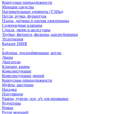
Корпусные принадлежности
Моющие средства
Нагервательные элементы (ТЭНы)
Петли, ручки, фурнитура
Платы, датчики и прочая электроника
Соленоидные клапаны
Стекла, двери и аксессуары
Трубки, фитинги, фильтры, каплесборники
Уплотнения
Каталог DIHR
Бойлеры, теплообменники, котлы
Двери
Двигатели
Клапана, краны
Комплектующие
Комплектующие дверей
Корпусные принадлежности
Муфты, шестерни
Насадки
Популярное
Рампы, турели, оси, з/ч для промывки
Редукторы
Ремни
Ротор моющий