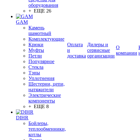
оборудования
+ ЕЩЕ 26
GAM
Камень
шамотный
Комплектующие
Крюки
Оплата
Дилеры и
О
Муфты
и
сервисные
компании
Петли
доставка
организации
Популярное
Стекла
Тэны
Уплотнения
Шестерни, цепи,
натяжители
Электрические
компоненты
+ ЕЩЕ 8
DIHR
Бойлеры,
теплообменники,
котлы