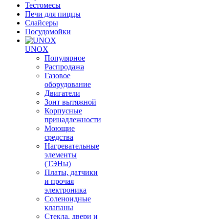
Тестомесы
Печи для пиццы
Слайсеры
Посудомойки
UNOX
Популярное
Распродажа
Газовое
оборудование
Двигатели
Зонт вытяжной
Корпусные
принадлежности
Моющие
средства
Нагревательные
элементы
(ТЭНы)
Платы, датчики
и прочая
электроника
Соленоидные
клапаны
Стекла, двери и