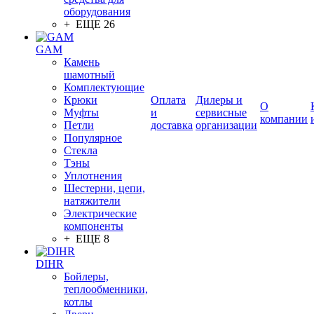
оборудования
+ ЕЩЕ 26
GAM
Камень
шамотный
Комплектующие
Крюки
Оплата
Дилеры и
О
Муфты
и
сервисные
компании
Петли
доставка
организации
Популярное
Стекла
Тэны
Уплотнения
Шестерни, цепи,
натяжители
Электрические
компоненты
+ ЕЩЕ 8
DIHR
Бойлеры,
теплообменники,
котлы