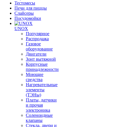
Тестомесы
Печи для пиццы
Слайсеры
Посудомойки
UNOX
Популярное
Распродажа
Газовое
оборудование
Двигатели
Зонт вытяжной
Корпусные
принадлежности
Моющие
средства
Нагревательные
элементы
(ТЭНы)
Платы, датчики
и прочая
электроника
Соленоидные
клапаны
Стекла, двери и