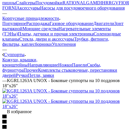
пиццы
Слайсеры
Посудомойки
RATIONAL
GAM
DIHR
RGV
FIOR
FORNI
Аксессуары
Насосы для посудомоечного оборудования
—
Корпусные принадлежности
Популярное
Распродажа
Газовое оборудование
Двигатели
Зонт
вытяжной
Моющие средства
Нагревательные элементы
(ТЭНы)
Платы, датчики и прочая электроника
Соленоидные
клапаны
Стекла, двери и аксессуары
Трубки, фитинги,
фильтры, каплесборники
Уплотнения
—
Суппорты
Кожухи, крышки,
кронштейны
Направляющие
Ножки
Панели
Cкобы,
фурнитура
Прочее
Комплекты стыковочные, перестановки
дверей
Ручки
Петли, замки
—
KGRL1263A UNOX - Боковые суппорты на 10 поддонов
18"x26"
В избранное