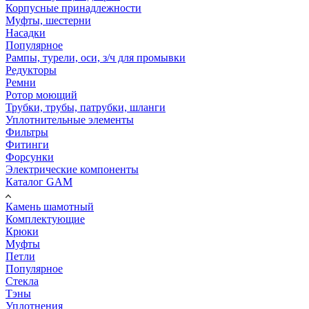
Корпусные принадлежности
Муфты, шестерни
Насадки
Популярное
Рампы, турели, оси, з/ч для промывки
Редукторы
Ремни
Ротор моющий
Трубки, трубы, патрубки, шланги
Уплотнительные элементы
Фильтры
Фитинги
Форсунки
Электрические компоненты
Каталог GAM
Камень шамотный
Комплектующие
Крюки
Муфты
Петли
Популярное
Стекла
Тэны
Уплотнения