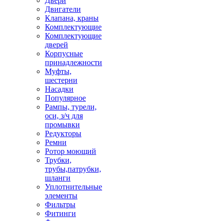
Двери
Двигатели
Клапана, краны
Комплектующие
Комплектующие
дверей
Корпусные
принадлежности
Муфты,
шестерни
Насадки
Популярное
Рампы, турели,
оси, з/ч для
промывки
Редукторы
Ремни
Ротор моющий
Трубки,
трубы,патрубки,
шланги
Уплотнительные
элементы
Фильтры
Фитинги