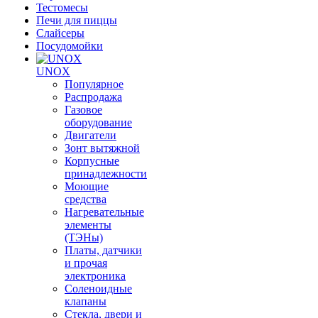
Тестомесы
Печи для пиццы
Слайсеры
Посудомойки
UNOX
Популярное
Распродажа
Газовое
оборудование
Двигатели
Зонт вытяжной
Корпусные
принадлежности
Моющие
средства
Нагревательные
элементы
(ТЭНы)
Платы, датчики
и прочая
электроника
Соленоидные
клапаны
Стекла, двери и