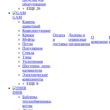
оборудования
+ ЕЩЕ 26
GAM
Камень
шамотный
Комплектующие
Крюки
Оплата
Дилеры и
О
Муфты
и
сервисные
компании
Петли
доставка
организации
Популярное
Стекла
Тэны
Уплотнения
Шестерни, цепи,
натяжители
Электрические
компоненты
+ ЕЩЕ 8
DIHR
Бойлеры,
теплообменники,
котлы