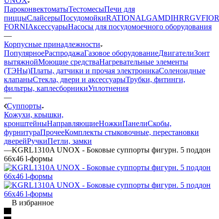
UNOX
Пароконвектоматы
Тестомесы
Печи для
пиццы
Слайсеры
Посудомойки
RATIONAL
GAM
DIHR
RGV
FIOR
FORNI
Аксессуары
Насосы для посудомоечного оборудования
—
Корпусные принадлежности
Популярное
Распродажа
Газовое оборудование
Двигатели
Зонт
вытяжной
Моющие средства
Нагревательные элементы
(ТЭНы)
Платы, датчики и прочая электроника
Соленоидные
клапаны
Стекла, двери и аксессуары
Трубки, фитинги,
фильтры, каплесборники
Уплотнения
—
Суппорты
Кожухи, крышки,
кронштейны
Направляющие
Ножки
Панели
Cкобы,
фурнитура
Прочее
Комплекты стыковочные, перестановки
дверей
Ручки
Петли, замки
—
KGRL1310A UNOX - Боковые суппорты фигурн. 5 поддон
66x46 l-формы
В избранное