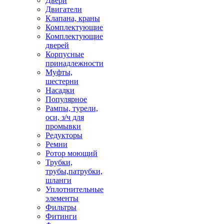
Двери
Двигатели
Клапана, краны
Комплектующие
Комплектующие
дверей
Корпусные
принадлежности
Муфты,
шестерни
Насадки
Популярное
Рампы, турели,
оси, з/ч для
промывки
Редукторы
Ремни
Ротор моющий
Трубки,
трубы,патрубки,
шланги
Уплотнительные
элементы
Фильтры
Фитинги