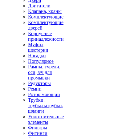
Двери
Двигатели
Клапана, краны
Комплектующие
Комплектующие
дверей
Корпусные
принадлежности
Муфты,
шестерни
Насадки
Популярное
Рампы, турели,
оси, з/ч для
промывки
Редукторы
Ремни
Ротор моющий
Трубки,
трубы,патрубки,
шланги
Уплотнительные
элементы
Фильтры
Фитинги