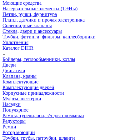
Моющие средства
Нагервательные элементы (ТЭНы)
Петли, ручки, фурнитура
Платы, датчики и прочая электроника
Соленоидные клапаны
Стекла, двери и аксессуары
Трубки, фитинги, фильтры, каплесборники
Уплотнения
Каталог DIHR
Бойлеры, теплообменники, котлы
Двери
Двигатели
Клапана, краны
Комплектующие
Комплектующие дверей
Корпусные принадлежности
Муфты, шестерни
Насадки
Популярное
Рампы, турели, оси, з/ч для промывки
Редукторы
Ремни
Ротор моющий
Трубки, трубы, патрубки, шланги