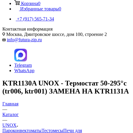
Корзина
0
Избранные товары
0
+7 (917) 565-71-34
Контактная информация
Москва, Дмитровское шоссе, дом 100, строение 2
info@futura-zip.ru
Telegram
WhatsApp
KTR1130A UNOX - Термостат 50-295°c
(tr006, ktr001) ЗАМЕНА НА KTR1131A
Главная
—
Каталог
—
UNOX
Пароконвектоматы
Тестомесы
Печи для