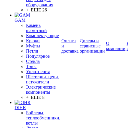
оборудования
+ ЕЩЕ 26
GAM
Камень
шамотный
Комплектующие
Крюки
Оплата
Дилеры и
О
Муфты
и
сервисные
компании
Петли
доставка
организации
Популярное
Стекла
Тэны
Уплотнения
Шестерни, цепи,
натяжители
Электрические
компоненты
+ ЕЩЕ 8
DIHR
Бойлеры,
теплообменники,
котлы