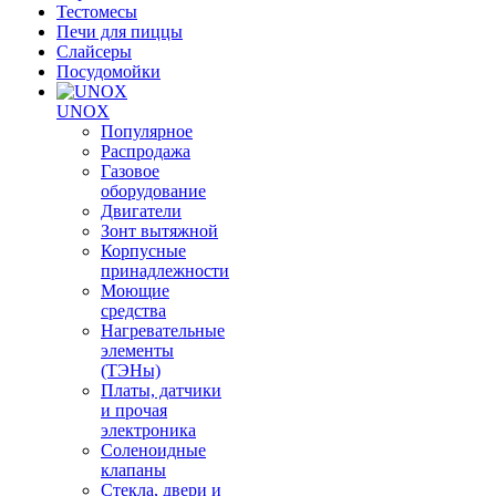
Тестомесы
Печи для пиццы
Слайсеры
Посудомойки
UNOX
Популярное
Распродажа
Газовое
оборудование
Двигатели
Зонт вытяжной
Корпусные
принадлежности
Моющие
средства
Нагревательные
элементы
(ТЭНы)
Платы, датчики
и прочая
электроника
Соленоидные
клапаны
Стекла, двери и