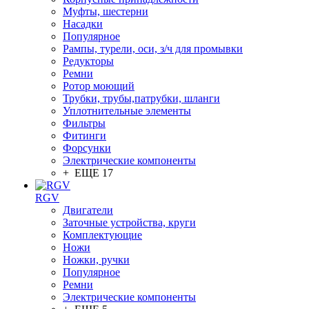
Муфты, шестерни
Насадки
Популярное
Рампы, турели, оси, з/ч для промывки
Редукторы
Ремни
Ротор моющий
Трубки, трубы,патрубки, шланги
Уплотнительные элементы
Фильтры
Фитинги
Форсунки
Электрические компоненты
+ ЕЩЕ 17
RGV
Двигатели
Заточные устройства, круги
Комплектующие
Ножи
Ножки, ручки
Популярное
Ремни
Электрические компоненты